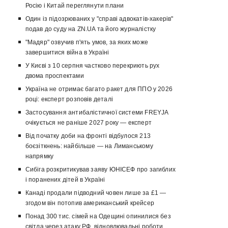
Росію і Китай переглянути плани
Один із підозрюваних у "справі адвокатів-хакерів"
подав до суду на ZN.UA та його журналістку
"Мадяр" озвучив п'ять умов, за яких може
завершитися війна в Україні
У Києві з 10 серпня частково перекриють рух
двома проспектами
Україна не отримає багато ракет для ППО у 2026
році: експерт розповів деталі
Застосування антибалістичної системи FREYJA
очікується не раніше 2027 року — експерт
Від початку доби на фронті відбулося 213
боєзіткнень: найбільше — на Лиманському
напрямку
Сибіга розкритикував заяву ЮНІСЕФ про загиблих
і поранених дітей в Україні
Канаді продали підводний човен лише за £1 —
згодом він потопив американський крейсер
Понад 300 тис. сімей на Одещині опинилися без
світла через атаку РФ, відновлювальні роботи