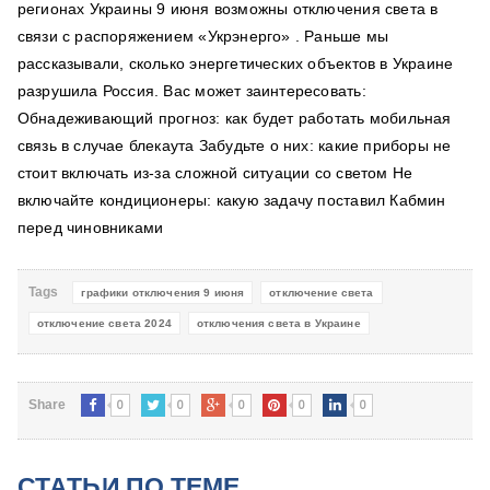
регионах Украины 9 июня возможны отключения света в
связи с распоряжением «Укрэнерго» . Раньше мы
рассказывали, сколько энергетических объектов в Украине
разрушила Россия. Вас может заинтересовать:
Обнадеживающий прогноз: как будет работать мобильная
связь в случае блекаута Забудьте о них: какие приборы не
стоит включать из-за сложной ситуации со светом Не
включайте кондиционеры: какую задачу поставил Кабмин
перед чиновниками
Tags
графики отключения 9 июня
отключение света
отключение света 2024
отключения света в Украине
0
0
0
0
0
Share
СТАТЬИ ПО ТЕМЕ