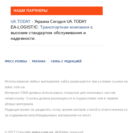
НАШИ ПАРТНЕРЫ
UA.TODAY
- Украина Сегодня UA.TODAY
EA-LOGISTIC:
Транспортная компания
с
высоким стандартом обслуживания и
надежности.
ПРЕСС-РЕЛИЗЫ
РЕКЛАМА
СВЯЗЬ С РЕДАКЦИЕЙ
Использование любых материалов сайта разрешается при условии ссылки на
eplus.com.ua
Интернет-СМИ должны использовать открытую для поисковых систем
гиперссылку. Ссылка должна размещаться в подзаголовке или в первом
абзаце материала.
Редакция может не разделять точку зрения авторов статей и ответственности
за содержание републицируемых материалов не несет.
© 2017 Copyright
eplus.com.ua
. All Rights reserved.