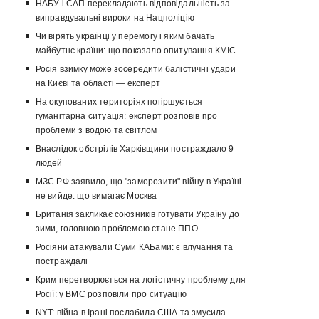
НАБУ і САП перекладають відповідальність за
виправдувальні вироки на Нацполіцію
Чи вірять українці у перемогу і яким бачать
майбутнє країни: що показало опитування КМІС
Росія взимку може зосередити балістичні удари
на Києві та області — експерт
На окупованих територіях погіршується
гуманітарна ситуація: експерт розповів про
проблеми з водою та світлом
Внаслідок обстрілів Харківщини постраждало 9
людей
МЗС РФ заявило, що "заморозити" війну в Україні
не вийде: що вимагає Москва
Британія закликає союзників готувати Україну до
зими, головною проблемою стане ППО
Росіяни атакували Суми КАБами: є влучання та
постраждалі
Крим перетворюється на логістичну проблему для
Росії: у ВМС розповіли про ситуацію
NYT: війна в Ірані послабила США та змусила