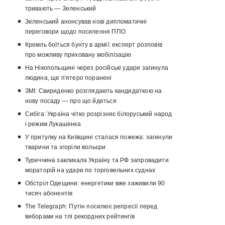
тривають — Зеленський
Зеленський анонсував нові дипломатичні
переговори щодо посилення ППО
Кремль боїться бунту в армії: експерт розповів
про можливу приховану мобілізацію
На Нікопольщині через російські удари загинула
людина, ще п'ятеро поранені
ЗМІ: Свириденко розглядають кандидаткою на
нову посаду — про що йдеться
Сибіга: Україна чітко розрізняє білоруський народ
і режим Лукашенка
У притулку на Київщині сталася пожежа: загинули
тварини та згоріли вольєри
Туреччина закликала Україну та РФ запровадити
мораторій на удари по торговельних суднах
Обстріл Одещини: енергетики вже заживили 90
тисяч абонентів
The Telegraph: Путін посилює репресії перед
виборами на тлі рекордних рейтингів