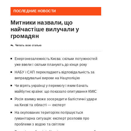
ПОСЛЕДНИЕ НОВОСТИ
Митники назвали, що
найчастіше вилучали у
громадян
Читать всю статью
Енергонезалежність Києва: скільки потужностей
уже ввели і скільки планують до кінця року
НАБУ і САП перекладають відповідальність за
виправдувальні вироки на Нацполіцію
Чи вірять українці у перемогу і яким бачать
майбутнє країни: що показало опитування КМІС
Росія взимку може зосередити балістичні удари
на Києві та області — експерт
На окупованих територіях погіршується
гуманітарна ситуація: експерт розповів про
проблеми з водою та світлом