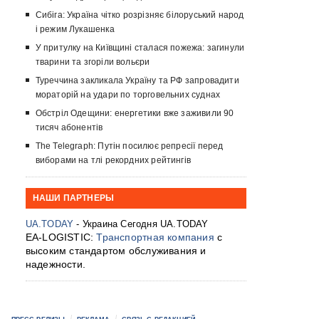
Сибіга: Україна чітко розрізняє білоруський народ
і режим Лукашенка
У притулку на Київщині сталася пожежа: загинули
тварини та згоріли вольєри
Туреччина закликала Україну та РФ запровадити
мораторій на удари по торговельних суднах
Обстріл Одещини: енергетики вже заживили 90
тисяч абонентів
The Telegraph: Путін посилює репресії перед
виборами на тлі рекордних рейтингів
НАШИ ПАРТНЕРЫ
UA.TODAY
- Украина Сегодня UA.TODAY
EA-LOGISTIC:
Транспортная компания
с
высоким стандартом обслуживания и
надежности.