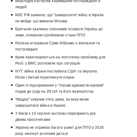
Внаслідок обстрілів Харківщини постраждало 9
людей
МЗС РФ заявило, що "заморозити" війну в Україні
не вийде: що вимагає Москва
Британія закликає союзників готувати Україну до
зими, головною проблемою стане ППО
Росіяни атакували Суми КАБами: є влучання та
постраждалі
Крим перетворюється на логістичну проблему для
Росії: у ВМС розповіли про ситуацію
NYT: війна в Ірані послабила США та змусила
Росію і Китай переглянути плани
Один із підозрюваних у "справі адвокатів-хакерів"
подав до суду на ZN.UA та його журналістку
"Мадяр" озвучив п'ять умов, за яких може
завершитися війна в Україні
У Києві з 10 серпня частково перекриють рух
двома проспектами
Україна не отримає багато ракет для ППО у 2026
році: експерт розповів деталі