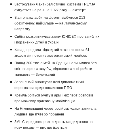
Застосування антибалістичної системи FREYJA
очікується не раніше 2027 року — експерт
Від початку доби на фронті відбулося 213
боєзіткнень: найбільше — на Лиманському
напрямку
Сибіга розкритикував заяву ЮНІСЕФ про загиблих
і поранених дітей в Україні
Канаді продали підводний човен лише за £1 —
згодом він потопив американський крейсер
Понад 300 тис. сімей на Одещині опинилися без
світла через атаку РФ, відновлювальні роботи
тривають — Зеленський
Зеленський анонсував нові дипломатичні
переговори щодо посилення ППО
Кремль боїться бунту в армії: експерт розповів
про можливу приховану мобілізацію
На Нікопольщині через російські удари загинула
людина, ще п'ятеро поранені
ЗМІ: Свириденко розглядають кандидаткою на
нову посаду — про що йдеться