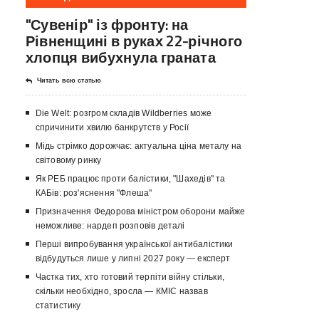
"Сувенір" із фронту: на
Рівненщині в руках 22-річного
хлопця вибухнула граната
Читать всю статью
Die Welt: розгром складів Wildberries може
спричинити хвилю банкрутств у Росії
Мідь стрімко дорожчає: актуальна ціна металу на
світовому ринку
Як РЕБ працює проти балістики, "Шахедів" та
КАБів: роз'яснення "Флеша"
Призначення Федорова міністром оборони майже
неможливе: нардеп розповів деталі
Перші випробування української антибалістики
відбудуться лише у липні 2027 року — експерт
Частка тих, хто готовий терпіти війну стільки,
скільки необхідно, зросла — КМІС назвав
статистику