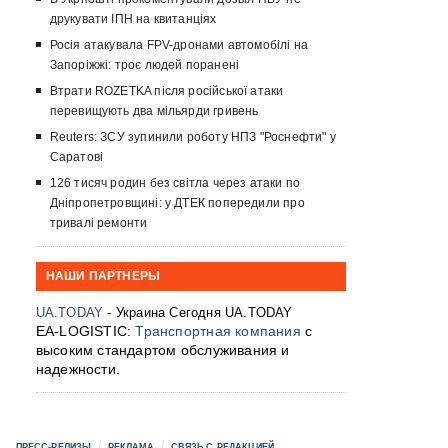
друкувати ІПН на квитанціях
Росія атакувала FPV-дронами автомобілі на
Запоріжжі: троє людей поранені
Втрати ROZETKA після російської атаки
перевищують два мільярди гривень
Reuters: ЗСУ зупинили роботу НПЗ "Роснефти" у
Саратові
126 тисяч родин без світла через атаки по
Дніпропетровщині: у ДТЕК попередили про
тривалі ремонти
НАШИ ПАРТНЕРЫ
UA.TODAY
- Украина Сегодня UA.TODAY
EA-LOGISTIC:
Транспортная компания
с
высоким стандартом обслуживания и
надежности.
ПРЕСС-РЕЛИЗЫ
РЕКЛАМА
СВЯЗЬ С РЕДАКЦИЕЙ