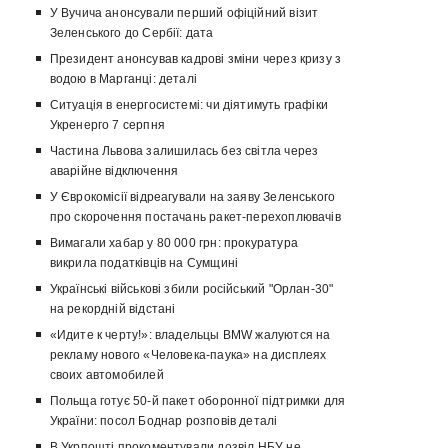
У Вучича анонсували перший офіційний візит
Зеленського до Сербії: дата
Президент анонсував кадрові зміни через кризу з
водою в Марганці: деталі
Ситуація в енергосистемі: чи діятимуть графіки
Укренерго 7 серпня
Частина Львова залишилась без світла через
аварійне відключення
У Єврокомісії відреагували на заяву Зеленського
про скорочення постачань ракет-перехоплювачів
Вимагали хабар у 80 000 грн: прокуратура
викрила податківців на Сумщині
Українські військові збили російський "Орлан-30"
на рекордній відстані
«Идите к черту!»: владельцы BMW жалуются на
рекламу нового «Человека-паука» на дисплеях
своих автомобилей
Польща готує 50-й пакет оборонної підтримки для
України: посол Боднар розповів деталі
В Укрпошті прокоментували дозвіл НБУ не