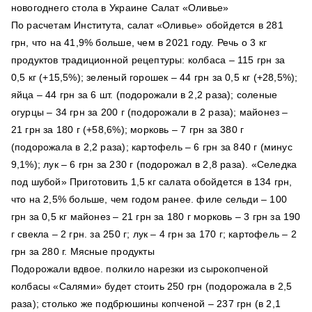
новогоднего стола в Украине Салат «Оливье»
По расчетам Института, салат «Оливье» обойдется в 281
грн, что на 41,9% больше, чем в 2021 году. Речь о 3 кг
продуктов традиционной рецептуры: колбаса – 115 грн за
0,5 кг (+15,5%); зеленый горошек – 44 грн за 0,5 кг (+28,5%);
яйца – 44 грн за 6 шт. (подорожали в 2,2 раза); соленые
огурцы – 34 грн за 200 г (подорожали в 2 раза); майонез –
21 грн за 180 г (+58,6%); морковь – 7 грн за 380 г
(подорожала в 2,2 раза); картофель – 6 грн за 840 г (минус
9,1%); лук – 6 грн за 230 г (подорожал в 2,8 раза). «Селедка
под шубой» Приготовить 1,5 кг салата обойдется в 134 грн,
что на 2,5% больше, чем годом ранее. филе сельди – 100
грн за 0,5 кг майонез – 21 грн за 180 г морковь – 3 грн за 190
г свекла – 2 грн. за 250 г; лук – 4 грн за 170 г; картофель – 2
грн за 280 г. Мясные продукты
Подорожали вдвое. полкило нарезки из сырокопченой
колбасы «Салями» будет стоить 250 грн (подорожала в 2,5
раза); столько же подбрюшины копченой – 237 грн (в 2,1