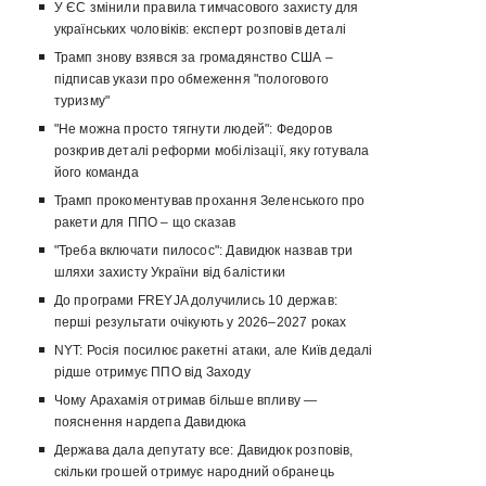
У ЄС змінили правила тимчасового захисту для
українських чоловіків: експерт розповів деталі
Трамп знову взявся за громадянство США –
підписав укази про обмеження "пологового
туризму"
"Не можна просто тягнути людей": Федоров
розкрив деталі реформи мобілізації, яку готувала
його команда
Трамп прокоментував прохання Зеленського про
ракети для ППО – що сказав
"Треба включати пилосос": Давидюк назвав три
шляхи захисту України від балістики
До програми FREYJA долучились 10 держав:
перші результати очікують у 2026–2027 роках
NYT: Росія посилює ракетні атаки, але Київ дедалі
рідше отримує ППО від Заходу
Чому Арахамія отримав більше впливу —
пояснення нардепа Давидюка
Держава дала депутату все: Давидюк розповів,
скільки грошей отримує народний обранець