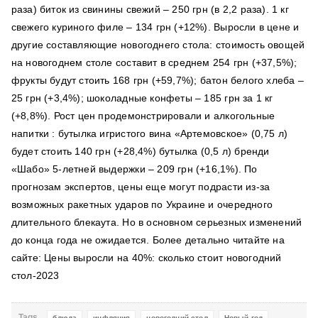
раза) биток из свинины свежий – 250 грн (в 2,2 раза). 1 кг
свежего куриного филе – 134 грн (+12%). Выросли в цене и
другие составляющие новогоднего стола: стоимость овощей
на новогоднем столе составит в среднем 254 грн (+37,5%);
фрукты будут стоить 168 грн (+59,7%); батон белого хлеба –
25 грн (+3,4%); шоколадные конфеты – 185 грн за 1 кг
(+8,8%). Рост цен продемонстрировали и алкогольные
напитки : бутылка игристого вина «Артемовское» (0,75 л)
будет стоить 140 грн (+28,4%) бутылка (0,5 л) бренди
«Шабо» 5-летней выдержки – 209 грн (+16,1%). По
прогнозам экспертов, цены еще могут подрасти из-за
возможных ракетных ударов по Украине и очередного
длительного блекаута. Но в основном серьезных изменений
до конца года не ожидается. Более детально читайте на
сайте: Цены выросли на 40%: сколько стоит новогодний
стол-2023
Tags
блюда
инфляция
новогодний стол
Новый год