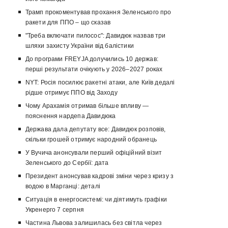
Трамп прокоментував прохання Зеленського про
ракети для ППО – що сказав
"Треба включати пилосос": Давидюк назвав три
шляхи захисту України від балістики
До програми FREYJA долучились 10 держав:
перші результати очікують у 2026–2027 роках
NYT: Росія посилює ракетні атаки, але Київ дедалі
рідше отримує ППО від Заходу
Чому Арахамія отримав більше впливу —
пояснення нардепа Давидюка
Держава дала депутату все: Давидюк розповів,
скільки грошей отримує народний обранець
У Вучича анонсували перший офіційний візит
Зеленського до Сербії: дата
Президент анонсував кадрові зміни через кризу з
водою в Марганці: деталі
Ситуація в енергосистемі: чи діятимуть графіки
Укренерго 7 серпня
Частина Львова залишилась без світла через