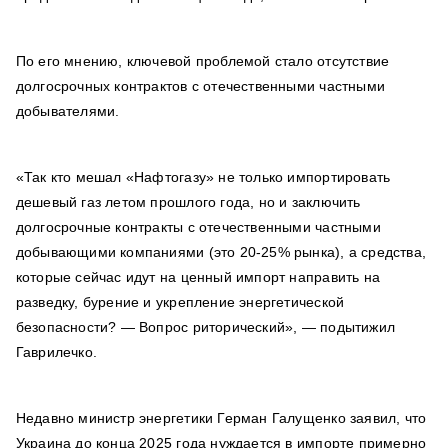
По его мнению, ключевой проблемой стало отсутствие
долгосрочных контрактов с отечественными частными
добывателями.
«Так кто мешал «Нафтогазу» не только импортировать
дешевый газ летом прошлого года, но и заключить
долгосрочные контракты с отечественными частными
добывающими компаниями (это 20-25% рынка), а средства,
которые сейчас идут на ценный импорт направить на
разведку, бурение и укрепление энергетической
безопасности? — Вопрос риторический», — подытижил
Гаврилечко.
Недавно министр энергетики Герман Галущенко заявил, что
Украина до конца 2025 года нуждается в импорте примерно