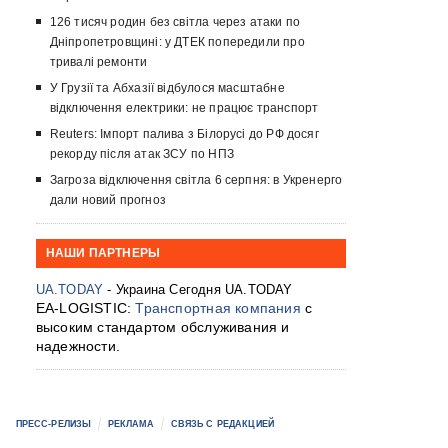
126 тисяч родин без світла через атаки по
Дніпропетровщині: у ДТЕК попередили про
тривалі ремонти
У Грузії та Абхазії відбулося масштабне
відключення електрики: не працює транспорт
Reuters: Імпорт палива з Білорусі до РФ досяг
рекорду після атак ЗСУ по НПЗ
Загроза відключення світла 6 серпня: в Укренерго
дали новий прогноз
НАШИ ПАРТНЕРЫ
UA.TODAY
- Украина Сегодня UA.TODAY
EA-LOGISTIC:
Транспортная компания
с
высоким стандартом обслуживания и
надежности.
ПРЕСС-РЕЛИЗЫ
РЕКЛАМА
СВЯЗЬ С РЕДАКЦИЕЙ