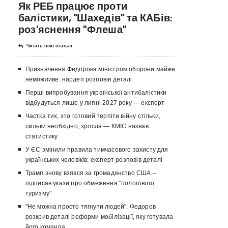
Як РЕБ працює проти
балістики, "Шахедів" та КАБів:
роз'яснення "Флеша"
Читать всю статью
Призначення Федорова міністром оборони майже
неможливе: нардеп розповів деталі
Перші випробування української антибалістики
відбудуться лише у липні 2027 року — експерт
Частка тих, хто готовий терпіти війну стільки,
скільки необхідно, зросла — КМІС назвав
статистику
У ЄС змінили правила тимчасового захисту для
українських чоловіків: експерт розповів деталі
Трамп знову взявся за громадянство США –
підписав укази про обмеження "пологового
туризму"
"Не можна просто тягнути людей": Федоров
розкрив деталі реформи мобілізації, яку готувала
його команда