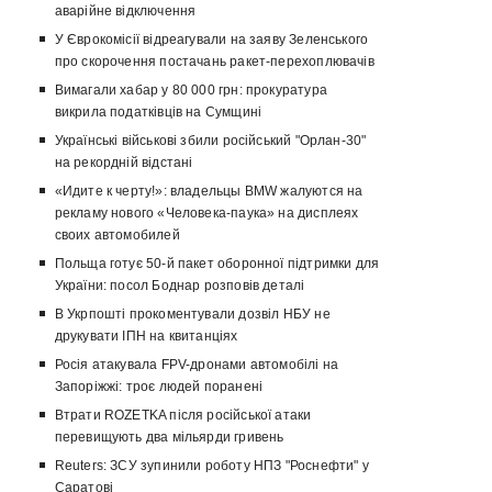
аварійне відключення
У Єврокомісії відреагували на заяву Зеленського
про скорочення постачань ракет-перехоплювачів
Вимагали хабар у 80 000 грн: прокуратура
викрила податківців на Сумщині
Українські військові збили російський "Орлан-30"
на рекордній відстані
«Идите к черту!»: владельцы BMW жалуются на
рекламу нового «Человека-паука» на дисплеях
своих автомобилей
Польща готує 50-й пакет оборонної підтримки для
України: посол Боднар розповів деталі
В Укрпошті прокоментували дозвіл НБУ не
друкувати ІПН на квитанціях
Росія атакувала FPV-дронами автомобілі на
Запоріжжі: троє людей поранені
Втрати ROZETKA після російської атаки
перевищують два мільярди гривень
Reuters: ЗСУ зупинили роботу НПЗ "Роснефти" у
Саратові