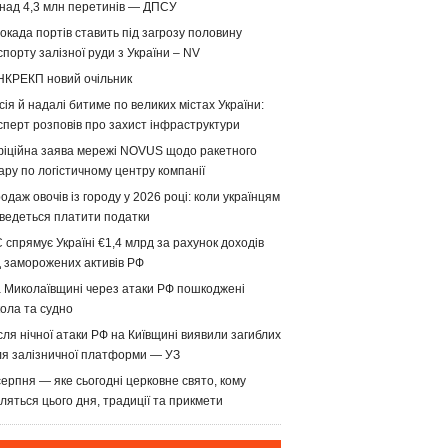
над 4,3 млн перетинів — ДПСУ
окада портів ставить під загрозу половину
спорту залізної руди з України – NV
НКРЕКП новий очільник
сія й надалі битиме по великих містах України:
сперт розповів про захист інфраструктури
іційна заява мережі NOVUS щодо ракетного
ару по логістичному центру компанії
одаж овочів із городу у 2026 році: коли українцям
ведеться платити податки
 спрямує Україні €1,4 млрд за рахунок доходів
д заморожених активів РФ
 Миколаївщині через атаки РФ пошкоджені
ола та судно
сля нічної атаки РФ на Київщині виявили загиблих
ля залізничної платформи — УЗ
серпня — яке сьогодні церковне свято, кому
ляться цього дня, традиції та прикмети