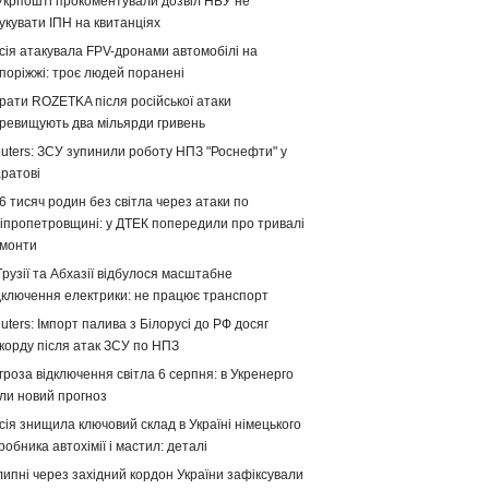
Укрпошті прокоментували дозвіл НБУ не
укувати ІПН на квитанціях
сія атакувала FPV-дронами автомобілі на
поріжжі: троє людей поранені
рати ROZETKA після російської атаки
ревищують два мільярди гривень
uters: ЗСУ зупинили роботу НПЗ "Роснефти" у
ратові
6 тисяч родин без світла через атаки по
іпропетровщині: у ДТЕК попередили про тривалі
монти
Грузії та Абхазії відбулося масштабне
дключення електрики: не працює транспорт
uters: Імпорт палива з Білорусі до РФ досяг
корду після атак ЗСУ по НПЗ
гроза відключення світла 6 серпня: в Укренерго
ли новий прогноз
сія знищила ключовий склад в Україні німецького
робника автохімії і мастил: деталі
липні через західний кордон України зафіксували