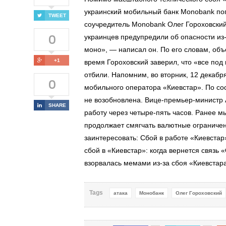
украинский мобильный банк Monobank по
TWEET
соучредитель Monobank Олег Гороховский
0
украинцев предупредили об опасности из
моно», — написал он. По его словам, объек
+1
время Гороховский заверил, что «все под
отбили. Напомним, во вторник, 12 декабр
0
мобильного оператора «Киевстар». По со
не возобновлена. Вице-премьер-министр 
SHARE
работу через четыре-пять часов. Ранее м
продолжает смягчать валютные ограничен
заинтересовать: Сбой в работе «Киевстар
сбой в «Киевстар»: когда вернется связь 
взорвалась мемами из-за сбоя «Киевстар
Tags
атака
Монобанк
Олег Гороховский