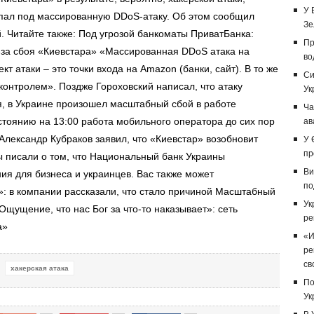
У 
пал под массированную DDoS-атаку. Об этом сообщил
Зе
. Читайте также: Под угрозой банкоматы ПриватБанка:
Пр
-за сбоя «Киевстара» «Массированная DDoS атака на
во
т атаки – это точки входа на Amazon (банки, сайт). В то же
Си
 контролем». Поздже Гороховский написал, что атаку
Ук
я, в Украине произошел масштабный сбой в работе
Ча
стоянию на 13:00 работа мобильного оператора до сих пор
ав
Александр Кубраков заявил, что «Киевстар» возобновит
У 
пр
ы писали о том, что Национальный банк Украины
Ви
ия для бизнеса и украинцев. Вас также может
по
»: в компании рассказали, что стало причиной Масштабный
Ук
«Ощущение, что нас Бог за что-то наказывает»: сеть
ре
а»
«И
ре
св
хакерская атака
По
Ук