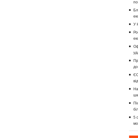
по
Бл
ек
У 
Ро
ек
Оф
уд
Пр
до
ЄС
ві
На
шк
Пі
бі
5 
мо