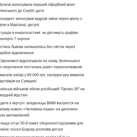
Вучича анонсували перший офіційний візит
ленського до Сербії: дата
езидент анонсував кадрові зміни через кризу з
дою в Марганці: деталі
туація в енергосистемі: чи діятимуть графіки
ренерго 7 серпня
стина Львова залишилась без світла через
арійне відключення
Єврокомісії відреагували на заяву Зеленського
о скорочення постачань ракет-перехоплювачів
магали хабар у 80 000 грн: прокуратура викрила
датківців на Сумщині
раїнські військові збили російський "Орлан-30" на
кордній відстані
дите к черту!»: владельцы BMW жалуются на
кламу нового «Человека-паука» на дисплеях
оих автомобилей
льща готує 50-й пакет оборонної підтримки для
раїни: посол Боднар розповів деталі