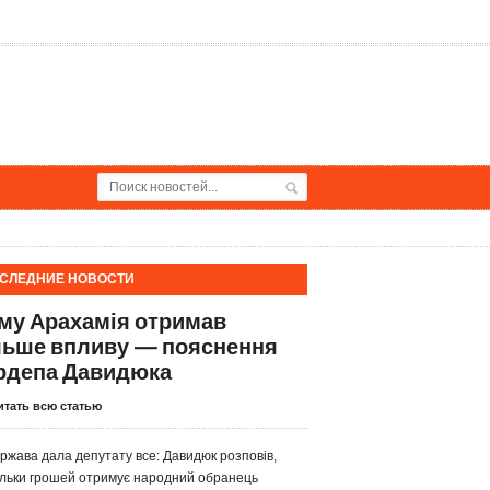
СЛЕДНИЕ НОВОСТИ
му Арахамія отримав
льше впливу — пояснення
рдепа Давидюка
итать всю статью
ржава дала депутату все: Давидюк розповів,
ільки грошей отримує народний обранець