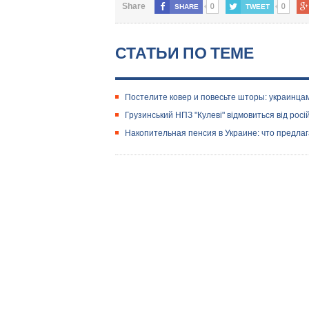
0
0
Share
SHARE
TWEET
СТАТЬИ ПО ТЕМЕ
​Постелите ковер и повесьте шторы: украинцам
Грузинський НПЗ "Кулеві" відмовиться від росі
​Накопительная пенсия в Украине: что предлаг