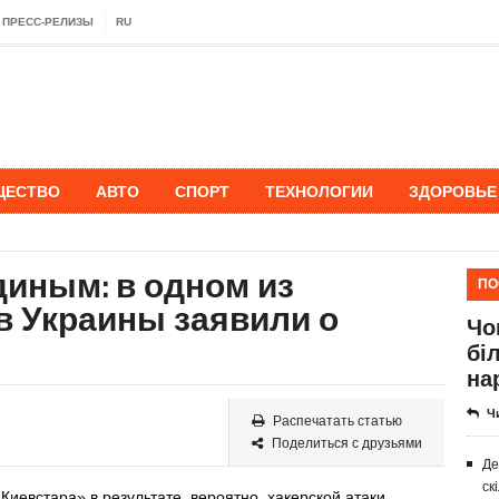
ПРЕСС-РЕЛИЗЫ
RU
ЩЕСТВО
АВТО
СПОРТ
ТЕХНОЛОГИИ
ЗДОРОВЬЕ
диным: в одном из
ПО
в Украины заявили о
Чо
бі
на
Ч
Распечатать статью
Поделиться с друзьями
Де
ск
иевстара» в результате, вероятно, хакерской атаки,