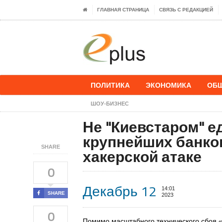
ГЛАВНАЯ СТРАНИЦА
СВЯЗЬ С РЕДАКЦИЕЙ
ПОЛИТИКА
ЭКОНОМИКА
ОБ
ШОУ-БИЗНЕС
Не "Киевстаром" е
крупнейших банко
SHARE
хакерской атаке
0
Декабрь 12
14:01
SHARE
2023
0
Помимо масштабного технического сбоя «К