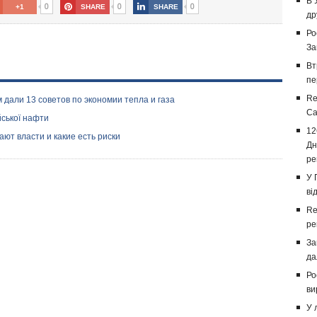
В 
0
0
0
+1
SHARE
SHARE
др
Ро
За
Вт
пе
Re
 дали 13 советов по экономии тепла и газа
Са
йської нафти
12
ают власти и какие есть риски
Дн
ре
У 
ві
Re
ре
За
да
Ро
ви
У 