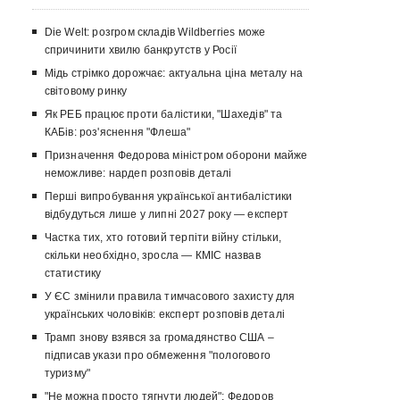
Die Welt: розгром складів Wildberries може
спричинити хвилю банкрутств у Росії
Мідь стрімко дорожчає: актуальна ціна металу на
світовому ринку
Як РЕБ працює проти балістики, "Шахедів" та
КАБів: роз'яснення "Флеша"
Призначення Федорова міністром оборони майже
неможливе: нардеп розповів деталі
Перші випробування української антибалістики
відбудуться лише у липні 2027 року — експерт
Частка тих, хто готовий терпіти війну стільки,
скільки необхідно, зросла — КМІС назвав
статистику
У ЄС змінили правила тимчасового захисту для
українських чоловіків: експерт розповів деталі
Трамп знову взявся за громадянство США –
підписав укази про обмеження "пологового
туризму"
"Не можна просто тягнути людей": Федоров