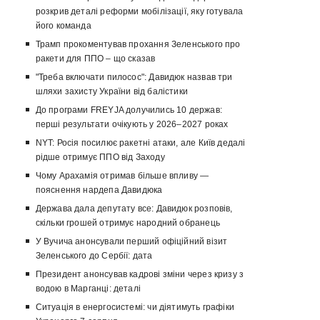
розкрив деталі реформи мобілізації, яку готувала
його команда
Трамп прокоментував прохання Зеленського про
ракети для ППО – що сказав
"Треба включати пилосос": Давидюк назвав три
шляхи захисту України від балістики
До програми FREYJA долучились 10 держав:
перші результати очікують у 2026–2027 роках
NYT: Росія посилює ракетні атаки, але Київ дедалі
рідше отримує ППО від Заходу
Чому Арахамія отримав більше впливу —
пояснення нардепа Давидюка
Держава дала депутату все: Давидюк розповів,
скільки грошей отримує народний обранець
У Вучича анонсували перший офіційний візит
Зеленського до Сербії: дата
Президент анонсував кадрові зміни через кризу з
водою в Марганці: деталі
Ситуація в енергосистемі: чи діятимуть графіки