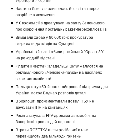
Укренерго 7 серпня
Частина Львова залишилась без світла через
аварійне відключення
У Єврокомісії відреагували на заяву Зеленського
про скорочення постачань ракет-перехоплювачів
Вимагали хабар у 80 000 грн: прокуратура
викрила податківців на Сумщині
Українські військові збили російський "Орлан-30"
на рекордній відстані
«Идите к черту!»: владельцы BMW жалуются на
рекламу нового «Человека-паука» на дисплеях
своих автомобилей
Польща готує 50-й пакет оборонної підтримки для
України: посол Боднар розповів деталі
В Укрпошті прокоментували дозвіл НБУ не
друкувати ІПН на квитанціях
Росія атакувала FPV-дронами автомобілі на
Запоріжжі: троє людей поранені
Втрати ROZETKA після російської атаки
перевищують два мільярди гривень