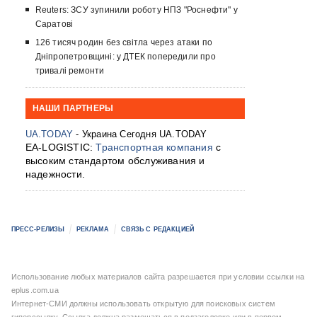
Reuters: ЗСУ зупинили роботу НПЗ "Роснефти" у
Саратові
126 тисяч родин без світла через атаки по
Дніпропетровщині: у ДТЕК попередили про
тривалі ремонти
НАШИ ПАРТНЕРЫ
UA.TODAY
- Украина Сегодня UA.TODAY
EA-LOGISTIC:
Транспортная компания
с
высоким стандартом обслуживания и
надежности.
ПРЕСС-РЕЛИЗЫ
РЕКЛАМА
СВЯЗЬ С РЕДАКЦИЕЙ
Использование любых материалов сайта разрешается при условии ссылки на
eplus.com.ua
Интернет-СМИ должны использовать открытую для поисковых систем