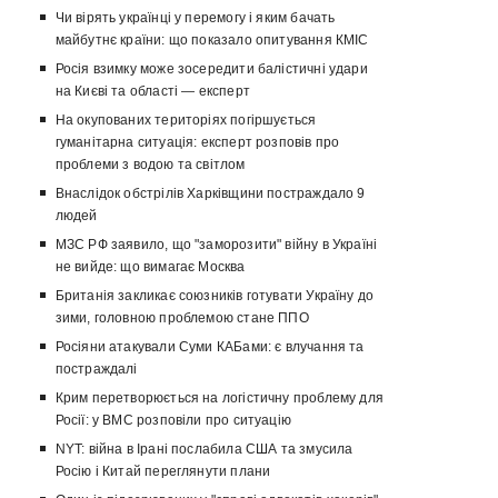
Чи вірять українці у перемогу і яким бачать
майбутнє країни: що показало опитування КМІС
Росія взимку може зосередити балістичні удари
на Києві та області — експерт
На окупованих територіях погіршується
гуманітарна ситуація: експерт розповів про
проблеми з водою та світлом
Внаслідок обстрілів Харківщини постраждало 9
людей
МЗС РФ заявило, що "заморозити" війну в Україні
не вийде: що вимагає Москва
Британія закликає союзників готувати Україну до
зими, головною проблемою стане ППО
Росіяни атакували Суми КАБами: є влучання та
постраждалі
Крим перетворюється на логістичну проблему для
Росії: у ВМС розповіли про ситуацію
NYT: війна в Ірані послабила США та змусила
Росію і Китай переглянути плани