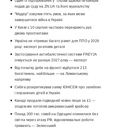
Один із підозрюваних у "справі адвокатів-хакерів"
подав до суду на ZN.UA та його журналістку
"Мадяр" озвучив п'ять умов, за яких може
завершитися війна в Україні
У Києві з 10 серпня частково перекриють рух
двома проспектами
Україна не отримає багато ракет для ППО у 2026
році: експерт розповів деталі
Застосування антибалістичної системи FREYJA
очікується не раніше 2027 року — експерт
Від початку доби на фронті відбулося 213
боєзіткнень: найбільше — на Лиманському
напрямку
Сибіга розкритикував заяву ЮНІСЕФ про загиблих
і поранених дітей в Україні
Канаді продали підводний човен лише за £1 —
згодом він потопив американський крейсер
Понад 300 тис. сімей на Одещині опинилися без
світла через атаку РФ, відновлювальні роботи
тривають — Зеленський