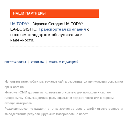
НАШИ ПАРТНЕРЫ
UA.TODAY
- Украина Сегодня UA.TODAY
EA-LOGISTIC:
Транспортная компания
с
высоким стандартом обслуживания и
надежности.
ПРЕСС-РЕЛИЗЫ
РЕКЛАМА
СВЯЗЬ С РЕДАКЦИЕЙ
Использование любых материалов сайта разрешается при условии ссылки на
eplus.com.ua
Интернет-СМИ должны использовать открытую для поисковых систем
гиперссылку. Ссылка должна размещаться в подзаголовке или в первом
абзаце материала.
Редакция может не разделять точку зрения авторов статей и ответственности
за содержание републицируемых материалов не несет.