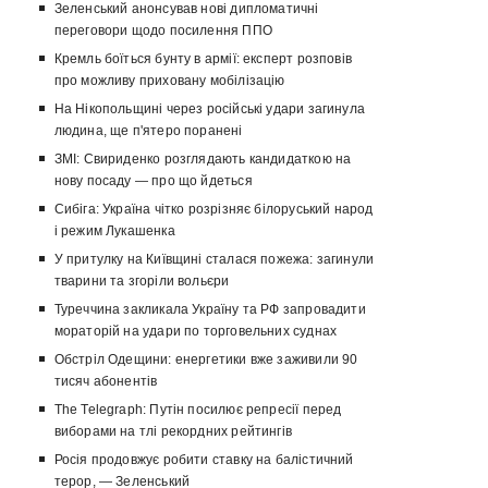
Зеленський анонсував нові дипломатичні
переговори щодо посилення ППО
Кремль боїться бунту в армії: експерт розповів
про можливу приховану мобілізацію
На Нікопольщині через російські удари загинула
людина, ще п'ятеро поранені
ЗМІ: Свириденко розглядають кандидаткою на
нову посаду — про що йдеться
Сибіга: Україна чітко розрізняє білоруський народ
і режим Лукашенка
У притулку на Київщині сталася пожежа: загинули
тварини та згоріли вольєри
Туреччина закликала Україну та РФ запровадити
мораторій на удари по торговельних суднах
Обстріл Одещини: енергетики вже заживили 90
тисяч абонентів
The Telegraph: Путін посилює репресії перед
виборами на тлі рекордних рейтингів
Росія продовжує робити ставку на балістичний
терор, — Зеленський