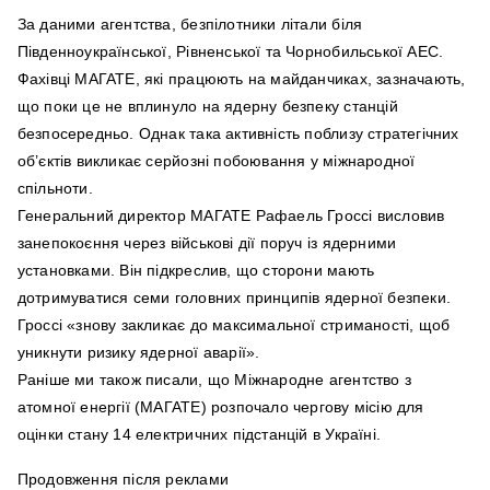
За даними агентства, безпілотники літали біля
Південноукраїнської, Рівненської та Чорнобильської АЕС.
Фахівці МАГАТЕ, які працюють на майданчиках, зазначають,
що поки це не вплинуло на ядерну безпеку станцій
безпосередньо. Однак така активність поблизу стратегічних
об’єктів викликає серйозні побоювання у міжнародної
спільноти.
Генеральний директор МАГАТЕ Рафаель Гроссі висловив
занепокоєння через військові дії поруч із ядерними
установками. Він підкреслив, що сторони мають
дотримуватися семи головних принципів ядерної безпеки.
Гроссі «знову закликає до максимальної стриманості, щоб
уникнути ризику ядерної аварії».
Раніше ми також писали, що Міжнародне агентство з
атомної енергії (МАГАТЕ) розпочало чергову місію для
оцінки стану 14 електричних підстанцій в Україні.
Продовження після реклами