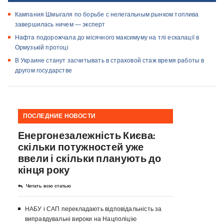
Кампания Шмыгаля по борьбе с нелегальным рынком топлива
завершилась ничем — эксперт
Нафта подорожчала до місячного максимуму на тлі ескалації в
Ормузькій протоці
В Украине станут засчитывать в страховой стаж время работы в
другом государстве
ПОСЛЕДНИЕ НОВОСТИ
Енергонезалежність Києва:
скільки потужностей уже
ввели і скільки планують до
кінця року
Читать всю статью
НАБУ і САП перекладають відповідальність за
виправдувальні вироки на Нацполіцію