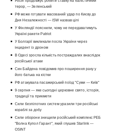
Росія продовжує робити ставку на балістичний
терор, — Зеленський
РФ може готувати масований удар по Києву до
Дня Незалежності — ISW назвав цілі
У Фінляндії пояснили, чому не передаватимуть
Україні ракети Patriot
У Болгарії викликали посла України через
інцидент із дроном
В Одесі зросла кількість постраждалих внаслідок
російської атаки
Син Байдена повідомив про поширення раку у
його батька на кістки
РФ атакувала пасажирський поїзд "Суми — Київ"
9 серпня — яке сьогодні церковне свято, історія,
традиції та прикмети
Сили безпілотних систем уразили три російські
кораблі за добу
Сили оборони знищили російський комплекс РЕБ
"Волна Купол Гарант", який глушив Starlink —
OSINT