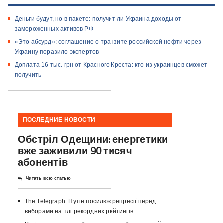
Деньги будут, но в пакете: получит ли Украина доходы от
замороженных активов РФ
«Это абсурд»: соглашение о транзите российской нефти через
Украину поразило экспертов
Доплата 16 тыс. грн от Красного Креста: кто из украинцев сможет
получить
ПОСЛЕДНИЕ НОВОСТИ
Обстріл Одещини: енергетики
вже заживили 90 тисяч
абонентів
Читать всю статью
The Telegraph: Путін посилює репресії перед
виборами на тлі рекордних рейтингів