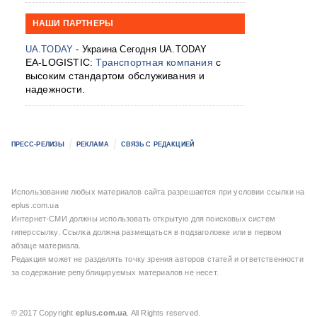
НАШИ ПАРТНЕРЫ
UA.TODAY
- Украина Сегодня UA.TODAY
EA-LOGISTIC:
Транспортная компания
с
высоким стандартом обслуживания и
надежности.
ПРЕСС-РЕЛИЗЫ
РЕКЛАМА
СВЯЗЬ С РЕДАКЦИЕЙ
Использование любых материалов сайта разрешается при условии ссылки на
eplus.com.ua
Интернет-СМИ должны использовать открытую для поисковых систем
гиперссылку. Ссылка должна размещаться в подзаголовке или в первом
абзаце материала.
Редакция может не разделять точку зрения авторов статей и ответственности
за содержание републицируемых материалов не несет.
© 2017 Copyright
eplus.com.ua
. All Rights reserved.