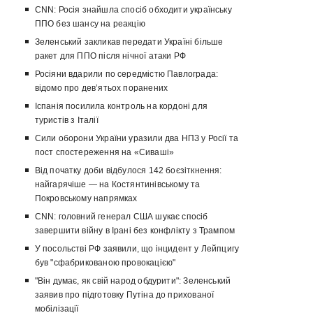
CNN: Росія знайшла спосіб обходити українську
ППО без шансу на реакцію
Зеленський закликав передати Україні більше
ракет для ППО після нічної атаки РФ
Росіяни вдарили по середмістю Павлограда:
відомо про девʼятьох поранених
Іспанія посилила контроль на кордоні для
туристів з Італії
Сили оборони України уразили два НПЗ у Росії та
пост спостереження на «Сиваші»
Від початку доби відбулося 142 боєзіткнення:
найгарячіше — на Костянтинівському та
Покровському напрямках
CNN: головний генерал США шукає спосіб
завершити війну в Ірані без конфлікту з Трампом
У посольстві РФ заявили, що інцидент у Лейпцигу
був "сфабрикованою провокацією"
"Він думає, як свій народ обдурити": Зеленський
заявив про підготовку Путіна до прихованої
мобілізації