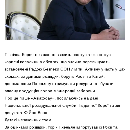
Північна Корея незаконно ввозить нафту та експортує
корисні копалини в обсягах, що значно перевищують
встановлені Радою Безпеки ООН ліміти. Активну участь у цих
схемах, за даними розвідки, беруть Росія та Китай,
допомагаючи Пхеньяну отримувати ресурси та збувати
власну продукцію попри міжнародні заборони.
Про це пише «Asiatoday», посилаючись на дані
Національної розвідувальної служби Південної Кореї та звіт
депутата Ю Йон Вона.
Деталі незаконних схем
За оцінками розвідки, торік Пхеньян імпортував із Росії та