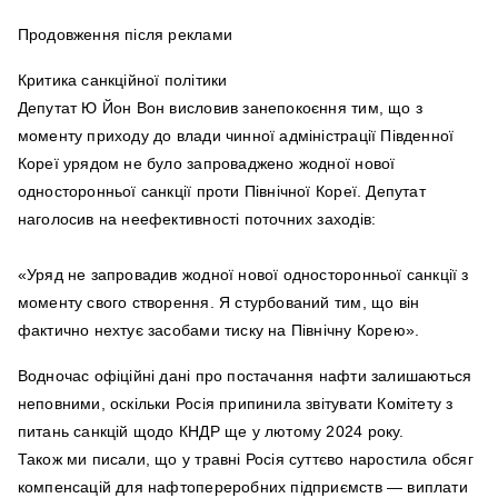
Продовження після реклами
Критика санкційної політики
Депутат Ю Йон Вон висловив занепокоєння тим, що з
моменту приходу до влади чинної адміністрації Південної
Кореї урядом не було запроваджено жодної нової
односторонньої санкції проти Північної Кореї. Депутат
наголосив на неефективності поточних заходів:
«Уряд не запровадив жодної нової односторонньої санкції з
моменту свого створення. Я стурбований тим, що він
фактично нехтує засобами тиску на Північну Корею».
Водночас офіційні дані про постачання нафти залишаються
неповними, оскільки Росія припинила звітувати Комітету з
питань санкцій щодо КНДР ще у лютому 2024 року.
Також ми писали, що у травні Росія суттєво наростила обсяг
компенсацій для нафтопереробних підприємств — виплати