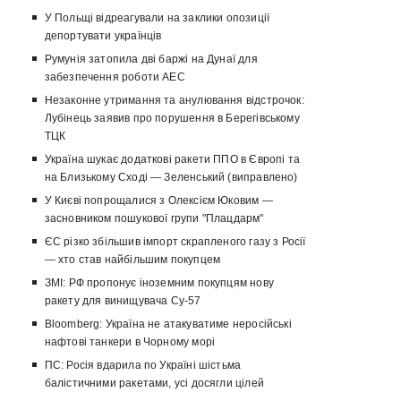
У Польщі відреагували на заклики опозиції
депортувати українців
Румунія затопила дві баржі на Дунаї для
забезпечення роботи АЕС
Незаконне утримання та анулювання відстрочок:
Лубінець заявив про порушення в Берегівському
ТЦК
Україна шукає додаткові ракети ППО в Європі та
на Близькому Сході — Зеленський (виправлено)
У Києві попрощалися з Олексієм Юковим —
засновником пошукової групи "Плацдарм"
ЄС різко збільшив імпорт скрапленого газу з Росії
— хто став найбільшим покупцем
ЗМІ: РФ пропонує іноземним покупцям нову
ракету для винищувача Су-57
Bloomberg: Україна не атакуватиме неросійські
нафтові танкери в Чорному морі
ПС: Росія вдарила по Україні шістьма
балістичними ракетами, усі досягли цілей