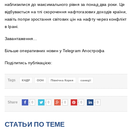
наблизилися до максимального рівня за понад два роки. Це
відбувається на тлі скорочення нафтогазових доходів країни,
навіть попри зростання світових цін на нафту через конфлікт
в Ірані.
Завантаження…
Більше оперативних новин у Telegram Апострофа
Поділитись публікацією:
Tags
КНДР
ООН
Північна Корея
санкції
0
0
0
0
0
Share
СТАТЬИ ПО ТЕМЕ