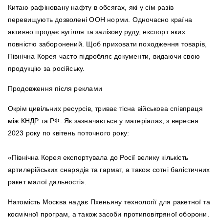
Китаю рафіновану нафту в обсягах, які у сім разів
перевищують дозволені ООН норми. Одночасно країна
активно продає вугілля та залізову руду, експорт яких
повністю заборонений. Щоб приховати походження товарів,
Північна Корея часто підробляє документи, видаючи свою
продукцію за російську.
Продовження після реклами
Окрім цивільних ресурсів, триває тісна військова співпраця
між КНДР та РФ. Як зазначається у матеріалах, з вересня
2023 року по квітень поточного року:
«Північна Корея експортувала до Росії велику кількість
артилерійських снарядів та гармат, а також сотні балістичних
ракет малої дальності».
Натомість Москва надає Пхеньяну технології для ракетної та
космічної програм, а також засоби протиповітряної оборони.