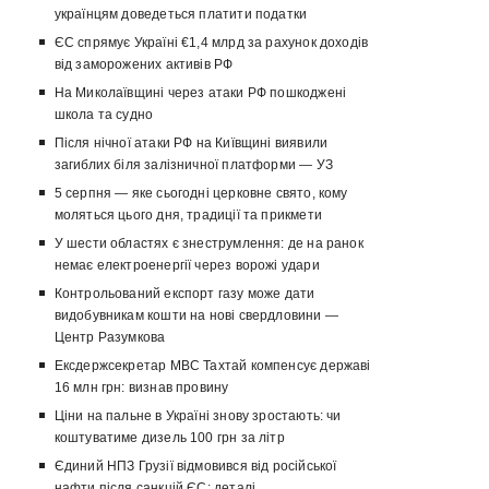
українцям доведеться платити податки
ЄС спрямує Україні €1,4 млрд за рахунок доходів
від заморожених активів РФ
На Миколаївщині через атаки РФ пошкоджені
школа та судно
Після нічної атаки РФ на Київщині виявили
загиблих біля залізничної платформи — УЗ
5 серпня — яке сьогодні церковне свято, кому
моляться цього дня, традиції та прикмети
У шести областях є знеструмлення: де на ранок
немає електроенергії через ворожі удари
Контрольований експорт газу може дати
видобувникам кошти на нові свердловини —
Центр Разумкова
Ексдержсекретар МВС Тахтай компенсує державі
16 млн грн: визнав провину
Ціни на пальне в Україні знову зростають: чи
коштуватиме дизель 100 грн за літр
Єдиний НПЗ Грузії відмовився від російської
нафти після санкцій ЄС: деталі