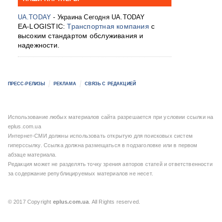
UA.TODAY
- Украина Сегодня UA.TODAY
EA-LOGISTIC:
Транспортная компания
с
высоким стандартом обслуживания и
надежности.
ПРЕСС-РЕЛИЗЫ
РЕКЛАМА
СВЯЗЬ С РЕДАКЦИЕЙ
Использование любых материалов сайта разрешается при условии ссылки на
eplus.com.ua
Интернет-СМИ должны использовать открытую для поисковых систем
гиперссылку. Ссылка должна размещаться в подзаголовке или в первом
абзаце материала.
Редакция может не разделять точку зрения авторов статей и ответственности
за содержание републицируемых материалов не несет.
© 2017 Copyright
eplus.com.ua
. All Rights reserved.