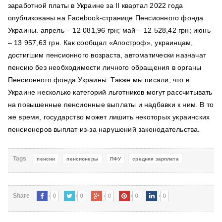
заработной платы в Украине за ІІ квартал 2022 года
опубликованы на Facebook-странице Пенсионного фонда
Украины. апрель – 12 081,96 грн; май – 12 528,42 грн; июнь
– 13 957,63 грн. Как сообщал «Апостроф», украинцам,
достигшим пенсионного возраста, автоматически назначат
пенсию без необходимости личного обращения в органы
Пенсионного фонда Украины. Также мы писали, что в
Украине несколько категорий льготников могут рассчитывать
на повышенные пенсионные выплаты и надбавки к ним. В то
же время, государство может лишить некоторых украинских
пенсионеров выплат из-за нарушений законодательства.
Tags
пенсии
пенсионеры
ПФУ
средняя зарплата
0
0
0
0
0
Share