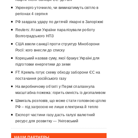
Укренерго уточнило, чи вимикатимуть світло в
регіонах 4 серпня
РФ завдала удару по дитячій лікарні в Запоріжжі
Reuters: Атаки України паралізували роботу
Волгоградського НПЗ
США ввели санкції проти структур Міноборони
Росії: кого внесли до списку
Корецький назвав суму, якої бракує Україні для
підготовки енергетики до зими
FT: Кремль готує схему обходу заборони ЄС на
постачання російського газу
На виробничому об’єкті у Пермі спалахнула
масштабна пожежа: горить ємність із дизпаливом
Шмигаль розповів, що може стати головною ціллю
РФ – під загрозою не лише електрика й тепло
Експорт частини газу дасть галузі валютний
ресурс для розвитку — Уніговський
НАШИ ПАРТНЕРЫ