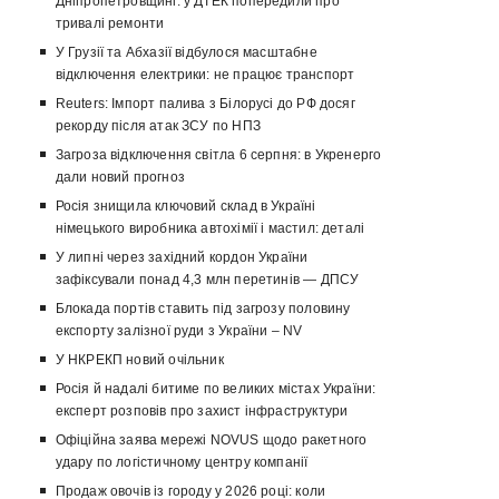
Дніпропетровщині: у ДТЕК попередили про
тривалі ремонти
У Грузії та Абхазії відбулося масштабне
відключення електрики: не працює транспорт
Reuters: Імпорт палива з Білорусі до РФ досяг
рекорду після атак ЗСУ по НПЗ
Загроза відключення світла 6 серпня: в Укренерго
дали новий прогноз
Росія знищила ключовий склад в Україні
німецького виробника автохімії і мастил: деталі
У липні через західний кордон України
зафіксували понад 4,3 млн перетинів — ДПСУ
Блокада портів ставить під загрозу половину
експорту залізної руди з України – NV
У НКРЕКП новий очільник
Росія й надалі битиме по великих містах України:
експерт розповів про захист інфраструктури
Офіційна заява мережі NOVUS щодо ракетного
удару по логістичному центру компанії
Продаж овочів із городу у 2026 році: коли