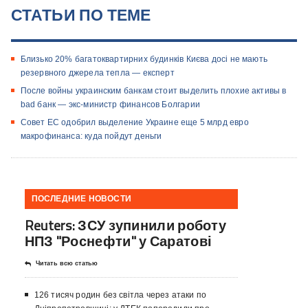
СТАТЬИ ПО ТЕМЕ
Близько 20% багатоквартирних будинків Києва досі не мають
резервного джерела тепла — експерт
После войны украинским банкам стоит выделить плохие активы в
bad банк — экс-министр финансов Болгарии
Совет ЕС одобрил выделение Украине еще 5 млрд евро
макрофинанса: куда пойдут деньги
ПОСЛЕДНИЕ НОВОСТИ
Reuters: ЗСУ зупинили роботу
НПЗ "Роснефти" у Саратові
Читать всю статью
126 тисяч родин без світла через атаки по