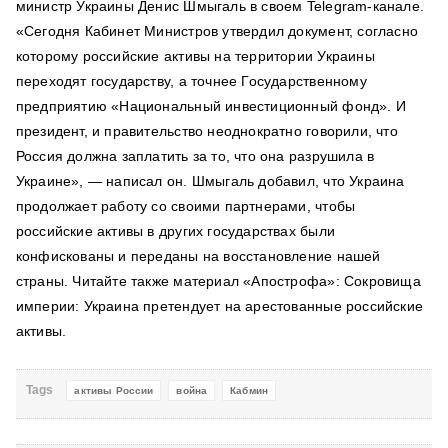
министр Украины Денис Шмыгаль в своем Telegram-канале.
«Сегодня Кабинет Министров утвердил документ, согласно
которому российские активы на территории Украины
переходят государству, а точнее Государственному
предприятию «Национальный инвестиционный фонд». И
президент, и правительство неоднократно говорили, что
Россия должна заплатить за то, что она разрушила в
Украине», — написал он. Шмыгаль добавил, что Украина
продолжает работу со своими партнерами, чтобы
российские активы в других государствах были
конфискованы и переданы на восстановление нашей
страны. Читайте также материал «Апострофа»: Сокровища
империи: Украина претендует на арестованные российские
активы.
Tags
активы России
война
Кабмин