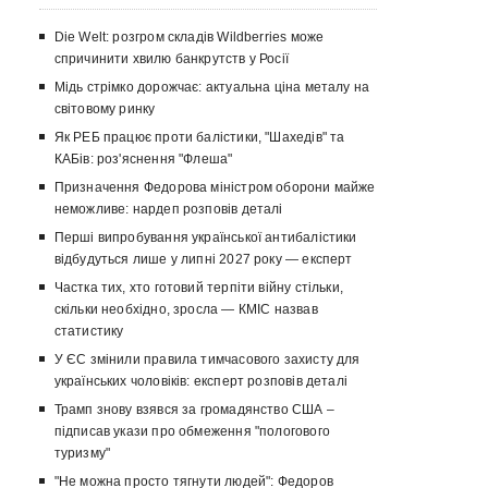
Die Welt: розгром складів Wildberries може
спричинити хвилю банкрутств у Росії
Мідь стрімко дорожчає: актуальна ціна металу на
світовому ринку
Як РЕБ працює проти балістики, "Шахедів" та
КАБів: роз'яснення "Флеша"
Призначення Федорова міністром оборони майже
неможливе: нардеп розповів деталі
Перші випробування української антибалістики
відбудуться лише у липні 2027 року — експерт
Частка тих, хто готовий терпіти війну стільки,
скільки необхідно, зросла — КМІС назвав
статистику
У ЄС змінили правила тимчасового захисту для
українських чоловіків: експерт розповів деталі
Трамп знову взявся за громадянство США –
підписав укази про обмеження "пологового
туризму"
"Не можна просто тягнути людей": Федоров