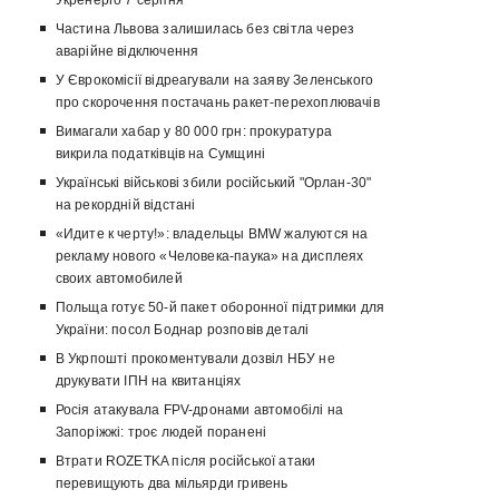
Укренерго 7 серпня
Частина Львова залишилась без світла через
аварійне відключення
У Єврокомісії відреагували на заяву Зеленського
про скорочення постачань ракет-перехоплювачів
Вимагали хабар у 80 000 грн: прокуратура
викрила податківців на Сумщині
Українські військові збили російський "Орлан-30"
на рекордній відстані
«Идите к черту!»: владельцы BMW жалуются на
рекламу нового «Человека-паука» на дисплеях
своих автомобилей
Польща готує 50-й пакет оборонної підтримки для
України: посол Боднар розповів деталі
В Укрпошті прокоментували дозвіл НБУ не
друкувати ІПН на квитанціях
Росія атакувала FPV-дронами автомобілі на
Запоріжжі: троє людей поранені
Втрати ROZETKA після російської атаки
перевищують два мільярди гривень