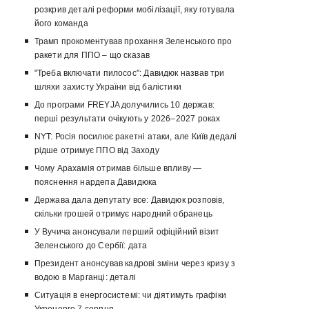
розкрив деталі реформи мобілізації, яку готувала
його команда
Трамп прокоментував прохання Зеленського про
ракети для ППО – що сказав
"Треба включати пилосос": Давидюк назвав три
шляхи захисту України від балістики
До програми FREYJA долучились 10 держав:
перші результати очікують у 2026–2027 роках
NYT: Росія посилює ракетні атаки, але Київ дедалі
рідше отримує ППО від Заходу
Чому Арахамія отримав більше впливу —
пояснення нардепа Давидюка
Держава дала депутату все: Давидюк розповів,
скільки грошей отримує народний обранець
У Вучича анонсували перший офіційний візит
Зеленського до Сербії: дата
Президент анонсував кадрові зміни через кризу з
водою в Марганці: деталі
Ситуація в енергосистемі: чи діятимуть графіки