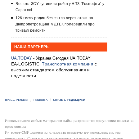
Reuters: ЗСУ зупинили роботу НПЗ "Роснефти" у
Саратові
126 тисяч родин без світла через атаки по
Дніпропетровщині: у ДТЕК попередили про
тривалі ремонти
НАШИ ПАРТНЕРЫ
UA.TODAY
- Украина Сегодня UA.TODAY
EA-LOGISTIC:
Транспортная компания
с
высоким стандартом обслуживания и
надежности.
ПРЕСС-РЕЛИЗЫ
РЕКЛАМА
СВЯЗЬ С РЕДАКЦИЕЙ
Использование любых материалов сайта разрешается при условии ссылки на
eplus.com.ua
Интернет-СМИ должны использовать открытую для поисковых систем
гиперссылку. Ссылка должна размещаться в подзаголовке или в первом