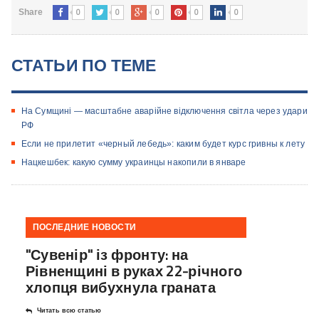
0
0
0
0
0
Share
СТАТЬИ ПО ТЕМЕ
На Сумщині — масштабне аварійне відключення світла через удари
РФ
Если не прилетит «черный лебедь»: каким будет курс гривны к лету
Нацкешбек: какую сумму украинцы накопили в январе
ПОСЛЕДНИЕ НОВОСТИ
"Сувенір" із фронту: на
Рівненщині в руках 22-річного
хлопця вибухнула граната
Читать всю статью