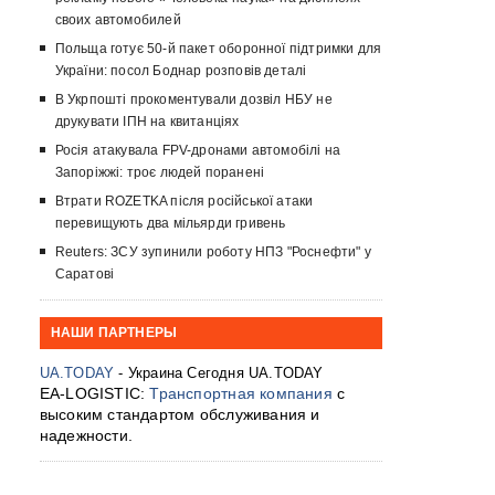
своих автомобилей
Польща готує 50-й пакет оборонної підтримки для
України: посол Боднар розповів деталі
В Укрпошті прокоментували дозвіл НБУ не
друкувати ІПН на квитанціях
Росія атакувала FPV-дронами автомобілі на
Запоріжжі: троє людей поранені
Втрати ROZETKA після російської атаки
перевищують два мільярди гривень
Reuters: ЗСУ зупинили роботу НПЗ "Роснефти" у
Саратові
НАШИ ПАРТНЕРЫ
UA.TODAY
- Украина Сегодня UA.TODAY
EA-LOGISTIC:
Транспортная компания
с
высоким стандартом обслуживания и
надежности.