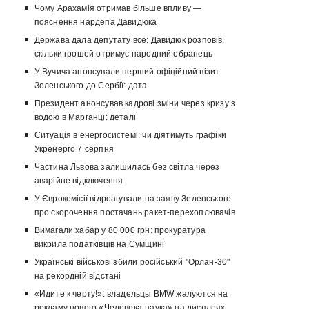
Чому Арахамія отримав більше впливу —
пояснення нардепа Давидюка
Держава дала депутату все: Давидюк розповів,
скільки грошей отримує народний обранець
У Вучича анонсували перший офіційний візит
Зеленського до Сербії: дата
Президент анонсував кадрові зміни через кризу з
водою в Марганці: деталі
Ситуація в енергосистемі: чи діятимуть графіки
Укренерго 7 серпня
Частина Львова залишилась без світла через
аварійне відключення
У Єврокомісії відреагували на заяву Зеленського
про скорочення постачань ракет-перехоплювачів
Вимагали хабар у 80 000 грн: прокуратура
викрила податківців на Сумщині
Українські військові збили російський "Орлан-30"
на рекордній відстані
«Идите к черту!»: владельцы BMW жалуются на
рекламу нового «Человека-паука» на дисплеях