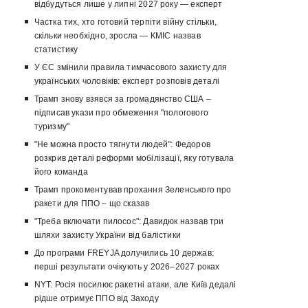
відбудуться лише у липні 2027 року — експерт
Частка тих, хто готовий терпіти війну стільки,
скільки необхідно, зросла — КМІС назвав
статистику
У ЄС змінили правила тимчасового захисту для
українських чоловіків: експерт розповів деталі
Трамп знову взявся за громадянство США –
підписав укази про обмеження "пологового
туризму"
"Не можна просто тягнути людей": Федоров
розкрив деталі реформи мобілізації, яку готувала
його команда
Трамп прокоментував прохання Зеленського про
ракети для ППО – що сказав
"Треба включати пилосос": Давидюк назвав три
шляхи захисту України від балістики
До програми FREYJA долучились 10 держав:
перші результати очікують у 2026–2027 роках
NYT: Росія посилює ракетні атаки, але Київ дедалі
рідше отримує ППО від Заходу