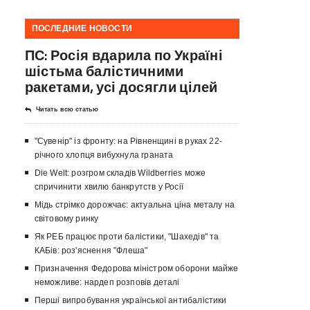
ПОСЛЕДНИЕ НОВОСТИ
ПС: Росія вдарила по Україні
шістьма балістичними
ракетами, усі досягли цілей
Читать всю статью
"Сувенір" із фронту: на Рівненщині в руках 22-
річного хлопця вибухнула граната
Die Welt: розгром складів Wildberries може
спричинити хвилю банкрутств у Росії
Мідь стрімко дорожчає: актуальна ціна металу на
світовому ринку
Як РЕБ працює проти балістики, "Шахедів" та
КАБів: роз'яснення "Флеша"
Призначення Федорова міністром оборони майже
неможливе: нардеп розповів деталі
Перші випробування української антибалістики