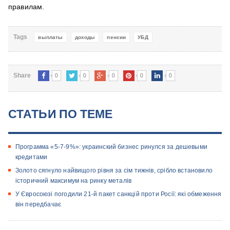
правилам.
Tags
выплаты
доходы
пенсии
УБД
0
0
0
0
0
Share
СТАТЬИ ПО ТЕМЕ
Программа «5-7-9%»: украинский бизнес ринулся за дешевыми
кредитами
Золото сягнуло найвищого рівня за сім тижнів, срібло встановило
історичний максимум на ринку металів
У Євросоюзі погодили 21-й пакет санкцій проти Росії: які обмеження
він передбачає