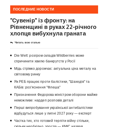
ПОСЛЕДНИЕ НОВОСТИ
"Сувенір" із фронту: на
Рівненщині в руках 22-річного
хлопця вибухнула граната
Читать всю статью
Die Welt: розгром складів Wildberries може
спричинити хвилю банкрутств у Росії
Мідь стрімко дорожчає: актуальна ціна металу на
світовому ринку
Як РЕБ працює проти балістики, "Шахедів" та
КАБів: роз'яснення "Флеша"
Призначення Федорова міністром оборони майже
неможливе: нардеп розповів деталі
Перші випробування української антибалістики
відбудуться лише у липні 2027 року — експерт
Частка тих, хто готовий терпіти війну стільки,
скільки необхідно, зросла — КМІС назвав