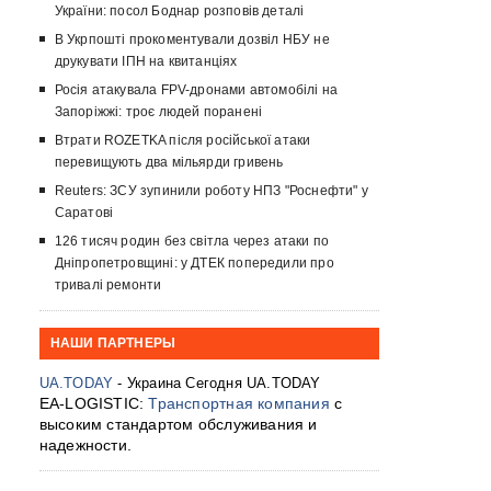
України: посол Боднар розповів деталі
В Укрпошті прокоментували дозвіл НБУ не
друкувати ІПН на квитанціях
Росія атакувала FPV-дронами автомобілі на
Запоріжжі: троє людей поранені
Втрати ROZETKA після російської атаки
перевищують два мільярди гривень
Reuters: ЗСУ зупинили роботу НПЗ "Роснефти" у
Саратові
126 тисяч родин без світла через атаки по
Дніпропетровщині: у ДТЕК попередили про
тривалі ремонти
НАШИ ПАРТНЕРЫ
UA.TODAY
- Украина Сегодня UA.TODAY
EA-LOGISTIC:
Транспортная компания
с
высоким стандартом обслуживания и
надежности.