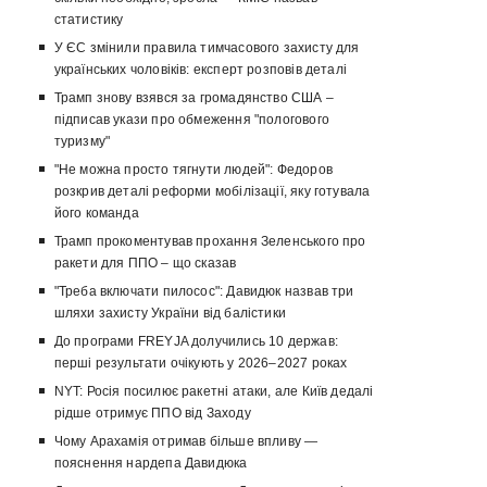
статистику
У ЄС змінили правила тимчасового захисту для
українських чоловіків: експерт розповів деталі
Трамп знову взявся за громадянство США –
підписав укази про обмеження "пологового
туризму"
"Не можна просто тягнути людей": Федоров
розкрив деталі реформи мобілізації, яку готувала
його команда
Трамп прокоментував прохання Зеленського про
ракети для ППО – що сказав
"Треба включати пилосос": Давидюк назвав три
шляхи захисту України від балістики
До програми FREYJA долучились 10 держав:
перші результати очікують у 2026–2027 роках
NYT: Росія посилює ракетні атаки, але Київ дедалі
рідше отримує ППО від Заходу
Чому Арахамія отримав більше впливу —
пояснення нардепа Давидюка