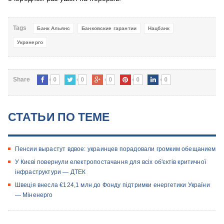
Tags
Банк Альянс
Банковские гарантии
Нацбанк
Укрэнерго
0
0
0
0
0
Share
СТАТЬИ ПО ТЕМЕ
Пенсии вырастут вдвое: украинцев порадовали громким обещанием
У Києві повернули електропостачання для всіх об'єктів критичної
інфраструктури — ДТЕК
Швеція внесла €124,1 млн до Фонду підтримки енергетики України
— Міненерго