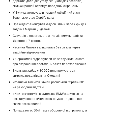
Держава дала депутату все: Давидюк розповів,
скільки грошей отримує народний обранець
У Вучича анонсували перший офіційний візит
Зеленського до Сербії: дата
Президент анонсував кадрові зміни через кризу з
водою в Марганці: деталі
Ситуація в енергосистемі: чи діятимуть графіки
Укренерго 7 серпня
Частина Львова залишилась без світла через
аварійне відключення
У Єврокомісії відреагували на заяву Зеленського
про скорочення постачань ракет-перехоплювачів
Вимагали хабар у 80 000 грн: прокуратура
викрила податківців на Сумщині
Українські військові збили російський "Орлан-30"
на рекордній відстані
«Идите к черту!»: владельцы BMW жалуются на
рекламу нового «Человека-паука» на дисплеях
своих автомобилей
Польща готує 50-й пакет оборонної підтримки для