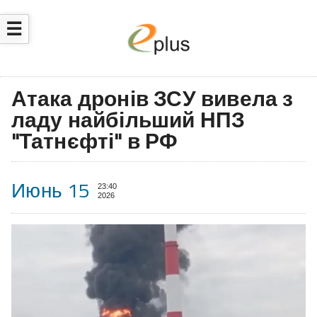
☰
Атака дронів ЗСУ вивела з
ладу найбільший НПЗ
"Татнєфті" в РФ
Июнь 15
23:40
2026