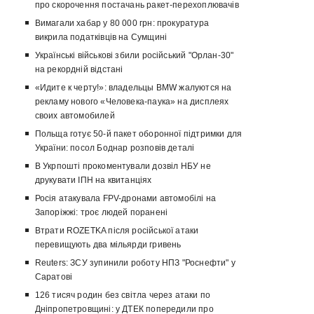
про скорочення постачань ракет-перехоплювачів
Вимагали хабар у 80 000 грн: прокуратура
викрила податківців на Сумщині
Українські військові збили російський "Орлан-30"
на рекордній відстані
«Идите к черту!»: владельцы BMW жалуются на
рекламу нового «Человека-паука» на дисплеях
своих автомобилей
Польща готує 50-й пакет оборонної підтримки для
України: посол Боднар розповів деталі
В Укрпошті прокоментували дозвіл НБУ не
друкувати ІПН на квитанціях
Росія атакувала FPV-дронами автомобілі на
Запоріжжі: троє людей поранені
Втрати ROZETKA після російської атаки
перевищують два мільярди гривень
Reuters: ЗСУ зупинили роботу НПЗ "Роснефти" у
Саратові
126 тисяч родин без світла через атаки по
Дніпропетровщині: у ДТЕК попередили про