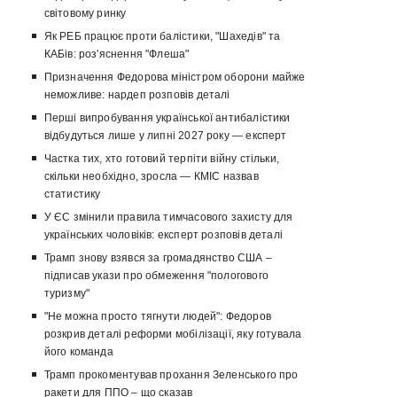
світовому ринку
Як РЕБ працює проти балістики, "Шахедів" та
КАБів: роз'яснення "Флеша"
Призначення Федорова міністром оборони майже
неможливе: нардеп розповів деталі
Перші випробування української антибалістики
відбудуться лише у липні 2027 року — експерт
Частка тих, хто готовий терпіти війну стільки,
скільки необхідно, зросла — КМІС назвав
статистику
У ЄС змінили правила тимчасового захисту для
українських чоловіків: експерт розповів деталі
Трамп знову взявся за громадянство США –
підписав укази про обмеження "пологового
туризму"
"Не можна просто тягнути людей": Федоров
розкрив деталі реформи мобілізації, яку готувала
його команда
Трамп прокоментував прохання Зеленського про
ракети для ППО – що сказав