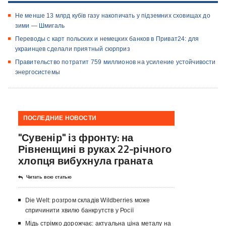
Не менше 13 млрд кубів газу накопичать у підземних сховищах до
зими — Шмигаль
Переводы с карт польских и немецких банков в Приват24: для
украинцев сделали приятный сюрприз
Правительство потратит 759 миллионов на усиление устойчивости
энергосистемы
ПОСЛЕДНИЕ НОВОСТИ
"Сувенір" із фронту: на
Рівненщині в руках 22-річного
хлопця вибухнула граната
Читать всю статью
Die Welt: розгром складів Wildberries може
спричинити хвилю банкрутств у Росії
Мідь стрімко дорожчає: актуальна ціна металу на