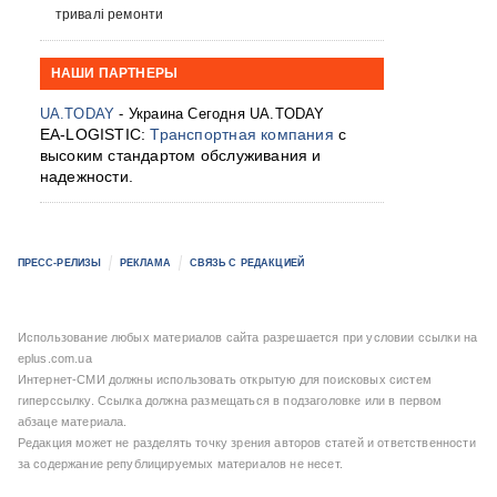
тривалі ремонти
НАШИ ПАРТНЕРЫ
UA.TODAY
- Украина Сегодня UA.TODAY
EA-LOGISTIC:
Транспортная компания
с
высоким стандартом обслуживания и
надежности.
ПРЕСС-РЕЛИЗЫ
РЕКЛАМА
СВЯЗЬ С РЕДАКЦИЕЙ
Использование любых материалов сайта разрешается при условии ссылки на
eplus.com.ua
Интернет-СМИ должны использовать открытую для поисковых систем
гиперссылку. Ссылка должна размещаться в подзаголовке или в первом
абзаце материала.
Редакция может не разделять точку зрения авторов статей и ответственности
за содержание републицируемых материалов не несет.