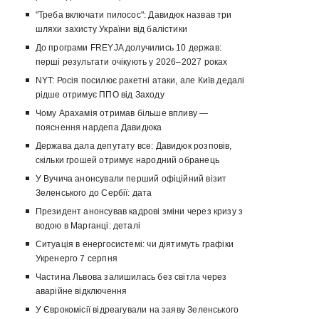
"Треба включати пилосос": Давидюк назвав три
шляхи захисту України від балістики
До програми FREYJA долучились 10 держав:
перші результати очікують у 2026–2027 роках
NYT: Росія посилює ракетні атаки, але Київ дедалі
рідше отримує ППО від Заходу
Чому Арахамія отримав більше впливу —
пояснення нардепа Давидюка
Держава дала депутату все: Давидюк розповів,
скільки грошей отримує народний обранець
У Вучича анонсували перший офіційний візит
Зеленського до Сербії: дата
Президент анонсував кадрові зміни через кризу з
водою в Марганці: деталі
Ситуація в енергосистемі: чи діятимуть графіки
Укренерго 7 серпня
Частина Львова залишилась без світла через
аварійне відключення
У Єврокомісії відреагували на заяву Зеленського