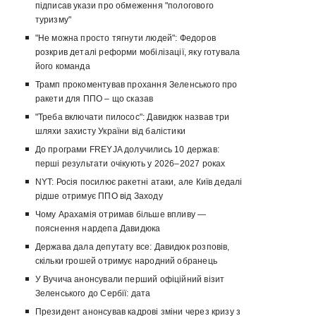
підписав укази про обмеження "пологового
туризму"
"Не можна просто тягнути людей": Федоров
розкрив деталі реформи мобілізації, яку готувала
його команда
Трамп прокоментував прохання Зеленського про
ракети для ППО – що сказав
"Треба включати пилосос": Давидюк назвав три
шляхи захисту України від балістики
До програми FREYJA долучились 10 держав:
перші результати очікують у 2026–2027 роках
NYT: Росія посилює ракетні атаки, але Київ дедалі
рідше отримує ППО від Заходу
Чому Арахамія отримав більше впливу —
пояснення нардепа Давидюка
Держава дала депутату все: Давидюк розповів,
скільки грошей отримує народний обранець
У Вучича анонсували перший офіційний візит
Зеленського до Сербії: дата
Президент анонсував кадрові зміни через кризу з