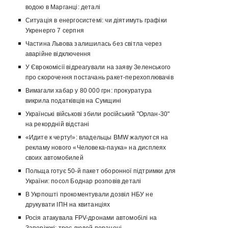
водою в Марганці: деталі
Ситуація в енергосистемі: чи діятимуть графіки
Укренерго 7 серпня
Частина Львова залишилась без світла через
аварійне відключення
У Єврокомісії відреагували на заяву Зеленського
про скорочення постачань ракет-перехоплювачів
Вимагали хабар у 80 000 грн: прокуратура
викрила податківців на Сумщині
Українські військові збили російський "Орлан-30"
на рекордній відстані
«Идите к черту!»: владельцы BMW жалуются на
рекламу нового «Человека-паука» на дисплеях
своих автомобилей
Польща готує 50-й пакет оборонної підтримки для
України: посол Боднар розповів деталі
В Укрпошті прокоментували дозвіл НБУ не
друкувати ІПН на квитанціях
Росія атакувала FPV-дронами автомобілі на