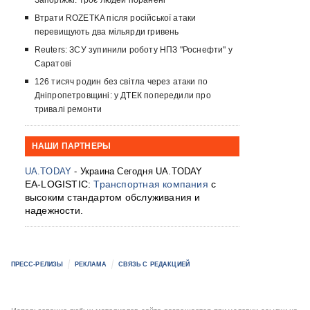
Запоріжжі: троє людей поранені
Втрати ROZETKA після російської атаки
перевищують два мільярди гривень
Reuters: ЗСУ зупинили роботу НПЗ "Роснефти" у
Саратові
126 тисяч родин без світла через атаки по
Дніпропетровщині: у ДТЕК попередили про
тривалі ремонти
НАШИ ПАРТНЕРЫ
UA.TODAY
- Украина Сегодня UA.TODAY
EA-LOGISTIC:
Транспортная компания
с
высоким стандартом обслуживания и
надежности.
ПРЕСС-РЕЛИЗЫ
РЕКЛАМА
СВЯЗЬ С РЕДАКЦИЕЙ