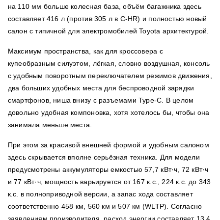
на 110 мм больше колесная база, объём багажника здесь
составляет 416 л (против 305 л в C-HR) и полностью новый
салон с типичной для электромобилей Toyota архитектурой.
Максимум пространства, как для кроссовера с
купеобразным силуэтом, лёгкая, словно воздушная, консоль
с удобным поворотным переключателем режимов движения,
два больших удобных места для беспроводной зарядки
смартфонов, ниша внизу с разъемами Type-C. В целом
довольно удобная компоновка, хотя хотелось бы, чтобы она
занимала меньше места.
При этом за красивой внешней формой и удобным салоном
здесь скрывается вполне серьёзная техника. Для модели
предусмотрены аккумуляторы емкостью 57,7 кВт·ч, 72 кВт·ч
и 77 кВт·ч, мощность варьируется от 167 к.с., 224 к.с. до 343
к.с. в полноприводной версии, а запас хода составляет
соответственно 458 км, 560 км и 507 км (WLTP). Согласно
заявлениям производителя, расход энергии составляет 13,4