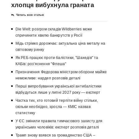
хлопця вибухнула граната
Читать всю статью
Die Welt: розгром складів Wildberries може
спричинити хвилю банкрутств у Росії
Мідь стрімко дорожчає: актуальна ціна металу на
світовому ринку
Як РЕБ працює проти балістики, "Шахедів" та
КАБів: роз'яснення "Флеша"
Призначення Федорова міністром оборони майже
неможливе: нардеп розповів деталі
Перші випробування української антибалістики
відбудуться лише у липні 2027 року — експерт
Частка тих, хто готовий терпіти війну стільки,
скільки необхідно, зросла — КМІС назвав
статистику
У ЄС змінили правила тимчасового захисту для
українських чоловіків: експерт розповів деталі
Трамп знову взявся за громадянство США –