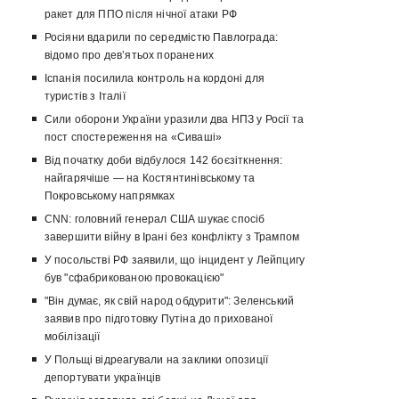
ракет для ППО після нічної атаки РФ
Росіяни вдарили по середмістю Павлограда:
відомо про девʼятьох поранених
Іспанія посилила контроль на кордоні для
туристів з Італії
Сили оборони України уразили два НПЗ у Росії та
пост спостереження на «Сиваші»
Від початку доби відбулося 142 боєзіткнення:
найгарячіше — на Костянтинівському та
Покровському напрямках
CNN: головний генерал США шукає спосіб
завершити війну в Ірані без конфлікту з Трампом
У посольстві РФ заявили, що інцидент у Лейпцигу
був "сфабрикованою провокацією"
"Він думає, як свій народ обдурити": Зеленський
заявив про підготовку Путіна до прихованої
мобілізації
У Польщі відреагували на заклики опозиції
депортувати українців