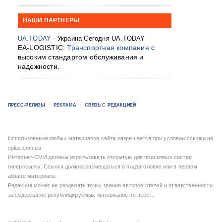
НАШИ ПАРТНЕРЫ
UA.TODAY
- Украина Сегодня UA.TODAY
EA-LOGISTIC:
Транспортная компания
с
высоким стандартом обслуживания и
надежности.
ПРЕСС-РЕЛИЗЫ
РЕКЛАМА
СВЯЗЬ С РЕДАКЦИЕЙ
Использование любых материалов сайта разрешается при условии ссылки на
eplus.com.ua
Интернет-СМИ должны использовать открытую для поисковых систем
гиперссылку. Ссылка должна размещаться в подзаголовке или в первом
абзаце материала.
Редакция может не разделять точку зрения авторов статей и ответственности
за содержание републицируемых материалов не несет.