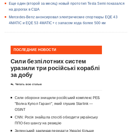
Еще один (второй за месяц) новый прототип Tesla Semi показался
на дорогах в США
Mercedes-Benz анонсировал электрические спорткары EQE 43
4MATIC и EQE 53 4MATIC+ с запасом хода более 500 км
ПОСЛЕДНИЕ НОВОСТИ
Сили безпілотних систем
уразили три російські кораблі
за добу
Читать всю статью
Сили оборони знищили російський комплекс РЕБ
"Волна Купол Гарант", який глушив Starlink —
OSINT
CNN: Росія знайшла спосіб обходити українську
ППО без шансу на реакцію
Зеленський закликав передати Україні більше