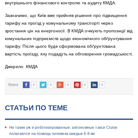
внутрішнього фінансового контролю та аудиту КМДА.
Зазначимо, що Київ вже прийняв рішення про підвищення
тарифу на проїзд у комунальному транспорті через
зростання цін на енергоносії. В КМДА очікують пропозиції від
комунальних підприємств щодо економічного обґрунтування
тарифу. Після цього буде сформована обґрунтована
вартість проїзду, яку подадуть на обговорення громадськості.
Джерело: КМДА
0
0
0
0
0
Share
СТАТЬИ ПО ТЕМЕ
Не такие уж и роботизированные: автономные такси Cruise
полагаются на помощь человека каждые 6-8 км