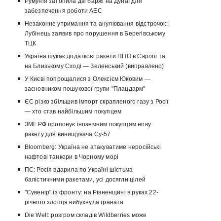
Румунія затопила дві баржі на Дунаї для
забезпечення роботи АЕС
Незаконне утримання та анулювання відстрочок:
Лубінець заявив про порушення в Берегівському
ТЦК
Україна шукає додаткові ракети ППО в Європі та
на Близькому Сході — Зеленський (виправлено)
У Києві попрощалися з Олексієм Юковим —
засновником пошукової групи "Плацдарм"
ЄС різко збільшив імпорт скрапленого газу з Росії
— хто став найбільшим покупцем
ЗМІ: РФ пропонує іноземним покупцям нову
ракету для винищувача Су-57
Bloomberg: Україна не атакуватиме неросійські
нафтові танкери в Чорному морі
ПС: Росія вдарила по Україні шістьма
балістичними ракетами, усі досягли цілей
"Сувенір" із фронту: на Рівненщині в руках 22-
річного хлопця вибухнула граната
Die Welt: розгром складів Wildberries може