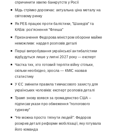
спричинити хвилю банкрутств у Росії
Мідь стрімко дорожчає: актуальна ціна металу на
світовому ринку
Як РЕБ працює проти балістики, "Шахедів" та
КАБів: роз'яснення "Флеша"
Призначення Федорова міністром оборони майже
неможливе: нардеп розповів деталі
Перші випробування української антибалістики
відбудуться лише у липні 2027 року — експерт
Частка тих, хто готовий терпіти війну стільки,
скільки необхідно, зросла — КМІС назвав
статистику
У ЄС змінили правила тимчасового захисту для
українських чоловіків: експерт розповів деталі
Трамп знову взявся за громадянство США –
підписав укази про обмеження "пологового
туризму"
"Не можна просто тягнути людей": Федоров
розкрив деталі реформи мобілізації, яку готувала
його команда