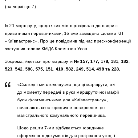
Із 21 маршруту, щодо яких місто розірвало договори з
приватними перевізниками, 16 вже заміщено силами КП
«Київпастранс». Про це повідомив під час прес-конференції
заступник голови КМДА Костянтин Усов.
Зокрема, йдеться про маршрути
№ 157, 177, 178, 181, 182,
523, 542, 586, 575, 151, 410, 582, 249, 514, 498 та 228.
«Сьогодні ми оголошуємо, що ці маршрути, які
до моменту передачі в руки маршруточної мафії
були флагманськими для «Київпастрансу»,
починають своє юридичне повернення до
магістрального комунального перевізника.
Щодо решти 7-ми відбувається юридичне
оформлення документів для розірвання угод, і