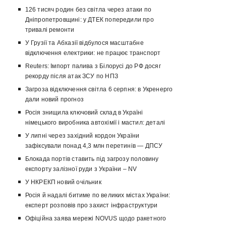
126 тисяч родин без світла через атаки по
Дніпропетровщині: у ДТЕК попередили про
тривалі ремонти
У Грузії та Абхазії відбулося масштабне
відключення електрики: не працює транспорт
Reuters: Імпорт палива з Білорусі до РФ досяг
рекорду після атак ЗСУ по НПЗ
Загроза відключення світла 6 серпня: в Укренерго
дали новий прогноз
Росія знищила ключовий склад в Україні
німецького виробника автохімії і мастил: деталі
У липні через західний кордон України
зафіксували понад 4,3 млн перетинів — ДПСУ
Блокада портів ставить під загрозу половину
експорту залізної руди з України – NV
У НКРЕКП новий очільник
Росія й надалі битиме по великих містах України:
експерт розповів про захист інфраструктури
Офіційна заява мережі NOVUS щодо ракетного