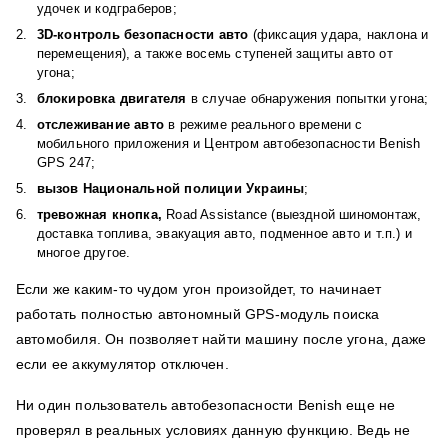
удочек и кодграберов;
3D-контроль безопасности авто
(фиксация удара, наклона и
перемещения), а также восемь ступеней защиты авто от
угона;
блокировка двигателя
в случае обнаружения попытки угона;
отслеживание авто
в режиме реального времени с
мобильного приложения и Центром автобезопасности Benish
GPS 247;
вызов Национальной полиции Украины
;
тревожная кнопка,
Road Assistance
(выездной шиномонтаж,
доставка топлива, эвакуация авто, подменное авто и т.п.) и
многое другое.
Если же каким-то чудом угон произойдет, то начинает
работать полностью автономный GPS-модуль поиска
автомобиля. Он позволяет найти машину после угона, даже
если ее аккумулятор отключен.
Ни один пользователь автобезопасности Benish еще не
проверял в реальных условиях данную функцию. Ведь не