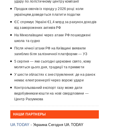
удару по логістичному центру компанії
Продаж овочів із городу у 2026 році: коли
українцям доведеться платити податки
ЄС спрямує Україні €1,4 млрд за рахунок доходів
від заморожених активів РФ
На Миколаївщині через атаки РФ пошкоджені
школа та судно
Після нічної атаки РФ на Київщині виявили
загиблих біля залізничної платформи — УЗ
5 серпня — яке сьогодні церковне свято, кому
моляться цього дня, традиції та прикмети
У шести областях є знеструмлення: де на ранок
немає електроенергії через ворожі удари
Контрольований експорт газу може дати
видобувникам кошти на нові свердловини —
Центр Разумкова
НАШИ ПАРТНЕРЫ
UA.TODAY
- Украина Сегодня UA.TODAY