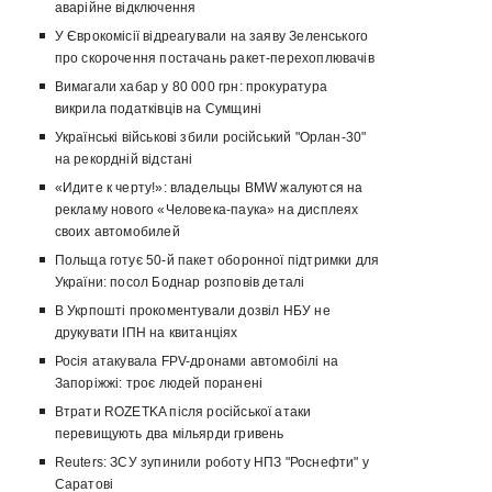
аварійне відключення
У Єврокомісії відреагували на заяву Зеленського
про скорочення постачань ракет-перехоплювачів
Вимагали хабар у 80 000 грн: прокуратура
викрила податківців на Сумщині
Українські військові збили російський "Орлан-30"
на рекордній відстані
«Идите к черту!»: владельцы BMW жалуются на
рекламу нового «Человека-паука» на дисплеях
своих автомобилей
Польща готує 50-й пакет оборонної підтримки для
України: посол Боднар розповів деталі
В Укрпошті прокоментували дозвіл НБУ не
друкувати ІПН на квитанціях
Росія атакувала FPV-дронами автомобілі на
Запоріжжі: троє людей поранені
Втрати ROZETKA після російської атаки
перевищують два мільярди гривень
Reuters: ЗСУ зупинили роботу НПЗ "Роснефти" у
Саратові