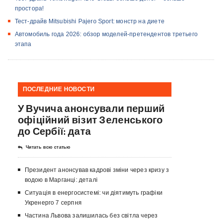
простора!
Тест-драйв Mitsubishi Pajero Sport: монстр на диете
Автомобиль года 2026: обзор моделей-претендентов третьего
этапа
ПОСЛЕДНИЕ НОВОСТИ
У Вучича анонсували перший
офіційний візит Зеленського
до Сербії: дата
Читать всю статью
Президент анонсував кадрові зміни через кризу з
водою в Марганці: деталі
Ситуація в енергосистемі: чи діятимуть графіки
Укренерго 7 серпня
Частина Львова залишилась без світла через