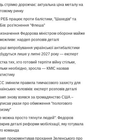
дь стрімко дорожчає: актуальна ціна металу на
ітовому ринку
 РЕБ працює проти балістики, "Шахедів" та
Бів: роз'яснення "Флеша"
изначення Федорова міністром оборони майже
можливе: нардеп розповів деталі
рші випробування української антибалістики
дбудуться лише у липні 2027 року — експерт
стка тих, хто готовий терпіти війну стільки,
ільки необхідно, зросла — КМІС назвав
атистику
ЄС змінили правила тимчасового захисту для
раїнських чоловіків: експерт розповів деталі
амп знову взявся за громадянство США –
дписав укази про обмеження "пологового
ризму"
е можна просто тягнути людей": Федоров
зкрив деталі реформи мобілізації, яку готувала
го команда
амп прокоментував прохання Зеленського про