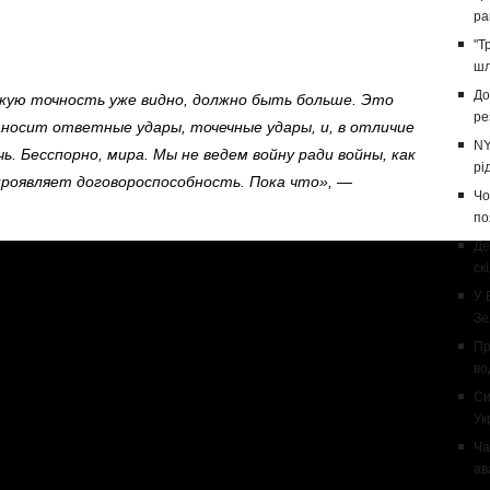
ра
"Т
шл
До
скую точность уже видно, должно быть больше. Это
ре
носит ответные удары, точечные удары, и, в отличие
NY
ь. Бесспорно, мира. Мы не ведем войну ради войны, как
рі
проявляет договороспособность. Пока что»,
—
Чо
по
Де
ск
У 
Зе
Пр
во
Си
Ук
Ча
ав