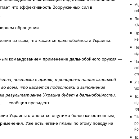
Мі
итает, что эффективность Вооруженных сил в
св
.
Як
КА
ечернем обращении.
Пр
не
рения во всем, что касается дальнобойности Украины.
Пе
ві
енным командованием применение дальнобойного оружия
—
Ча
ск
ст
ства, поставки в армию, тренировки наших экипажей.
У 
во всем, что касается подготовки и выполнения
ук
Чем результативнее Украина будет в дальнобойности,
Тр
»,
— сообщил президент.
пі
ту
ужие Украины становится ощутимо более качественным,
"Н
рименения. Уже есть четкие планы по этому поводу на
ро
йо
Тр