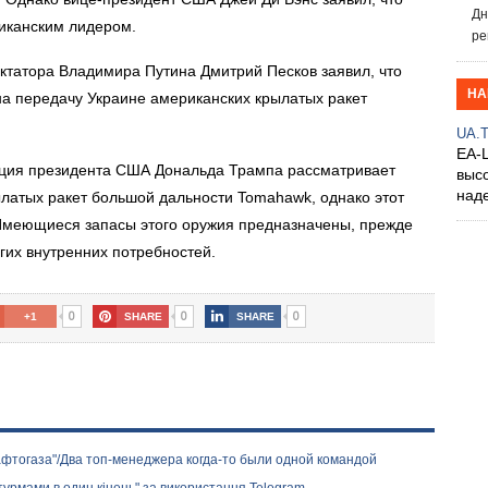
Дн
иканским лидером.
ре
иктатора Владимира Путина Дмитрий Песков заявил, что
НА
а передачу Украине американских крылатых ракет
UA.
EA-
рация президента США Дональда Трампа рассматривает
выс
над
латых ракет большой дальности Tomahawk, однако этот
Имеющиеся запасы этого оружия предназначены, прежде
гих внутренних потребностей.
0
0
0
+1
SHARE
SHARE
афтогаза"/Два топ-менеджера когда-то были одной командой