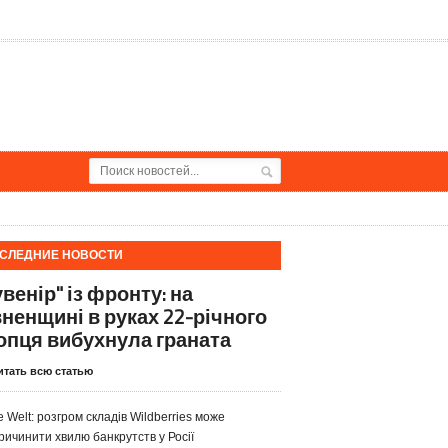
СЛЕДНИЕ НОВОСТИ
венір" із фронту: на
вненщині в руках 22-річного
опця вибухнула граната
итать всю статью
e Welt: розгром складів Wildberries може
ричинити хвилю банкрутств у Росії