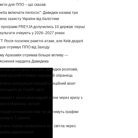
кети для ППО – що сказав
реба включати пилосос": Давидюк назвав три
яхи захисту України від балістики
 програми FREYJA долучились 10 держав: перші
зультати очікують у 2026–2027 роках
T: Росія посилює ракетні атаки, але Київ дедалі
дше отримує ППО від Заходу
му Арахамія отримав більше впливу —
яснення нардепа Давидюка
ржава дала депутату все: Давидюк розповів,
ільки грошей отримує народний обранець
Вучича анонсували перший офіційний візит
ленського до Сербії: дата
езидент анонсував кадрові зміни через кризу з
дою в Марганці: деталі
туація в енергосистемі: чи діятимуть графіки
ренерго 7 серпня
стина Львова залишилась без світла через
арійне відключення