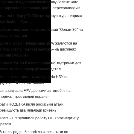
Єврокомісії відреагували на заяву Зеленського
о скорочення постачань ракет-перехоплювачів
магали хабар у 80 000 грн: прокуратура викрила
датківців на Сумщині
раїнські військові збили російський "Орлан-30" на
кордній відстані
дите к черту!»: владельцы BMW жалуются на
кламу нового «Человека-паука» на дисплеях
оих автомобилей
льща готує 50-й пакет оборонної підтримки для
раїни: посол Боднар розповів деталі
Укрпошті прокоментували дозвіл НБУ не
укувати ІПН на квитанціях
сія атакувала FPV-дронами автомобілі на
поріжжі: троє людей поранені
рати ROZETKA після російської атаки
ревищують два мільярди гривень
uters: ЗСУ зупинили роботу НПЗ "Роснефти" у
ратові
6 тисяч родин без світла через атаки по