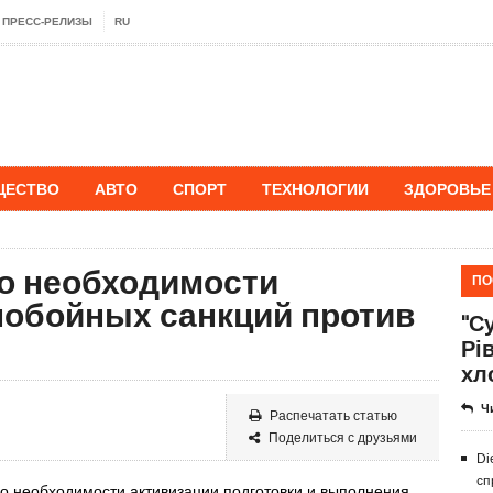
ПРЕСС-РЕЛИЗЫ
RU
ЩЕСТВО
АВТО
СПОРТ
ТЕХНОЛОГИИ
ЗДОРОВЬЕ
 о необходимости
ПО
нобойных санкций против
"Су
Рі
хл
Ч
Распечатать статью
Поделиться с друзьями
Di
сп
о необходимости активизации подготовки и выполнения