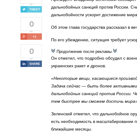
дальнобойных санкций против России. Сч
TWEET
дальнобойности ускорит достижение мира
0
Об этом глава государства рассказал в в
+1
По его убеждению, ситуация требует уско
0
Продолжение после рекламы
Он отметил, что подробно обсудил с во
SHARE
украинских ракет и дронов.
«Некоторые вещи, касающиеся производ
Задача сейчас — быть более активными 
дальнобойных санкций против России. 
тем быстрее мы сможем достичь мира
Зеленский отметил, что дальнобойное ор
есть необходимость в масштабировании п
ближайшие месяцы.