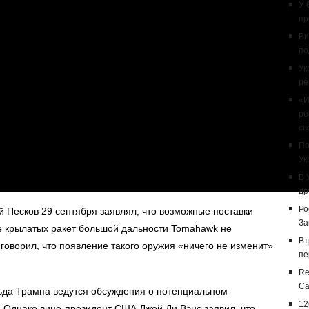
У 
пр
Ви
по
Ук
ре
«И
ре
св
По
Ук
В 
др
Ро
 Песков 29 сентября заявлял, что возможные поставки
За
 крылатых ракет большой дальности Tomahawk не
Вт
 говорил, что появление такого оружия «ничего не изменит»
пе
Re
Са
да Трампа ведутся обсуждения о потенциальном
12
 Однако вице-президент США Джей Ди Вэнс заявил, что