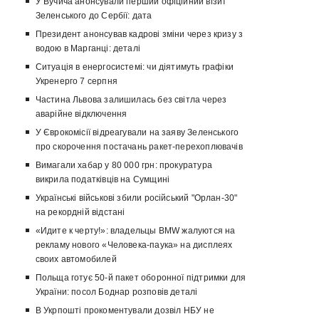
У Вучича анонсували перший офіційний візит
Зеленського до Сербії: дата
Президент анонсував кадрові зміни через кризу з
водою в Марганці: деталі
Ситуація в енергосистемі: чи діятимуть графіки
Укренерго 7 серпня
Частина Львова залишилась без світла через
аварійне відключення
У Єврокомісії відреагували на заяву Зеленського
про скорочення постачань ракет-перехоплювачів
Вимагали хабар у 80 000 грн: прокуратура
викрила податківців на Сумщині
Українські військові збили російський "Орлан-30"
на рекордній відстані
«Идите к черту!»: владельцы BMW жалуются на
рекламу нового «Человека-паука» на дисплеях
своих автомобилей
Польща готує 50-й пакет оборонної підтримки для
України: посол Боднар розповів деталі
В Укрпошті прокоментували дозвіл НБУ не