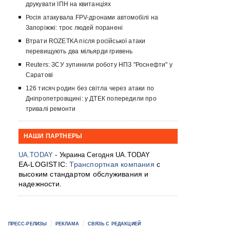
друкувати ІПН на квитанціях
Росія атакувала FPV-дронами автомобілі на
Запоріжжі: троє людей поранені
Втрати ROZETKA після російської атаки
перевищують два мільярди гривень
Reuters: ЗСУ зупинили роботу НПЗ "Роснефти" у
Саратові
126 тисяч родин без світла через атаки по
Дніпропетровщині: у ДТЕК попередили про
тривалі ремонти
НАШИ ПАРТНЕРЫ
UA.TODAY
- Украина Сегодня UA.TODAY
EA-LOGISTIC:
Транспортная компания
с
высоким стандартом обслуживания и
надежности.
ПРЕСС-РЕЛИЗЫ
РЕКЛАМА
СВЯЗЬ С РЕДАКЦИЕЙ