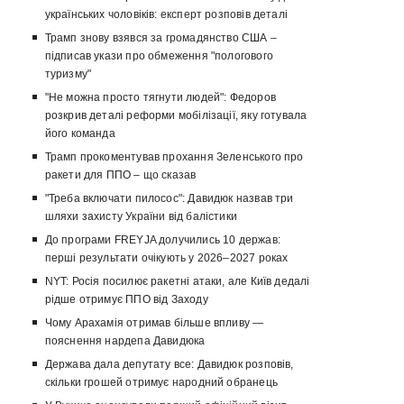
українських чоловіків: експерт розповів деталі
Трамп знову взявся за громадянство США –
підписав укази про обмеження "пологового
туризму"
"Не можна просто тягнути людей": Федоров
розкрив деталі реформи мобілізації, яку готувала
його команда
Трамп прокоментував прохання Зеленського про
ракети для ППО – що сказав
"Треба включати пилосос": Давидюк назвав три
шляхи захисту України від балістики
До програми FREYJA долучились 10 держав:
перші результати очікують у 2026–2027 роках
NYT: Росія посилює ракетні атаки, але Київ дедалі
рідше отримує ППО від Заходу
Чому Арахамія отримав більше впливу —
пояснення нардепа Давидюка
Держава дала депутату все: Давидюк розповів,
скільки грошей отримує народний обранець