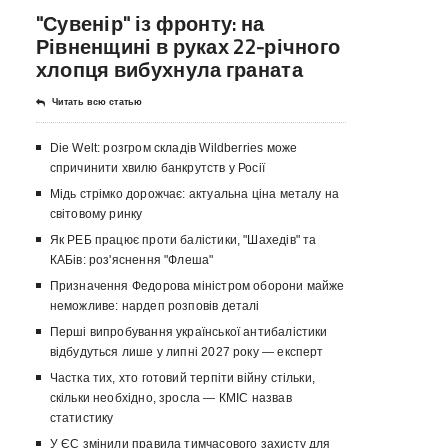
"Сувенір" із фронту: на
Рівненщині в руках 22-річного
хлопця вибухнула граната
Читать всю статью
Die Welt: розгром складів Wildberries може
спричинити хвилю банкрутств у Росії
Мідь стрімко дорожчає: актуальна ціна металу на
світовому ринку
Як РЕБ працює проти балістики, "Шахедів" та
КАБів: роз'яснення "Флеша"
Призначення Федорова міністром оборони майже
неможливе: нардеп розповів деталі
Перші випробування української антибалістики
відбудуться лише у липні 2027 року — експерт
Частка тих, хто готовий терпіти війну стільки,
скільки необхідно, зросла — КМІС назвав
статистику
У ЄС змінили правила тимчасового захисту для