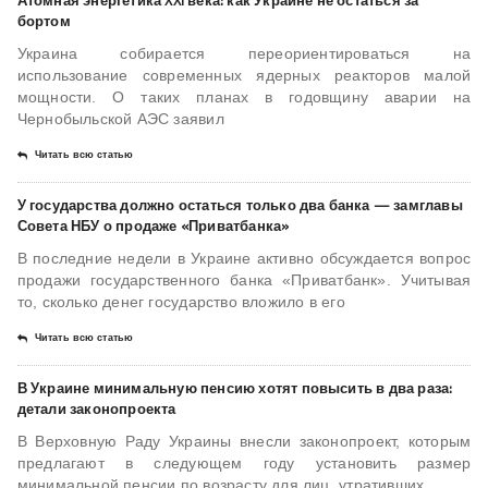
Атомная энергетика XXI века: как Украине не остаться за
бортом
Украина собирается переориентироваться на
использование современных ядерных реакторов малой
мощности. О таких планах в годовщину аварии на
Чернобыльской АЭС заявил
Читать всю статью
У государства должно остаться только два банка — замглавы
Совета НБУ о продаже «Приватбанка»
В последние недели в Украине активно обсуждается вопрос
продажи государственного банка «Приватбанк». Учитывая
то, сколько денег государство вложило в его
Читать всю статью
В Украине минимальную пенсию хотят повысить в два раза:
детали законопроекта
В Верховную Раду Украины внесли законопроект, которым
предлагают в следующем году установить размер
минимальной пенсии по возрасту для лиц, утративших