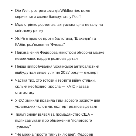
Die Welt: розгром складів Wildberries може
спричинити хвилю банкрутств у Росії
Мідь стрімко дорожчає: актуальна ціна металу на
світовому ринку
Як РЕБ працює проти балістики, "Шахедів" та
КАБів: роз'яснення "Флеша"
Призначення Федорова міністром оборони майже
неможливе: нардеп розповів деталі
Перші випробування української антибалістики
відбудуться лише у липні 2027 року — експерт
Частка тих, хто готовий терпіти війну стільки,
скільки необхідно, зросла — КМІС назвав
статистику
У ЄС змінили правила тимчасового захисту для
українських чоловіків: експерт розповів деталі
Трамп знову взявся за громадянство США –
підписав укази про обмеження "пологового
туризму"
"Не можна просто тягнути людей": Федоров