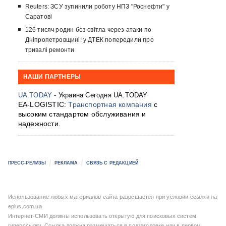
Reuters: ЗСУ зупинили роботу НПЗ "Роснефти" у
Саратові
126 тисяч родин без світла через атаки по
Дніпропетровщині: у ДТЕК попередили про
тривалі ремонти
НАШИ ПАРТНЕРЫ
UA.TODAY
- Украина Сегодня UA.TODAY
EA-LOGISTIC:
Транспортная компания
с
высоким стандартом обслуживания и
надежности.
ПРЕСС-РЕЛИЗЫ
РЕКЛАМА
СВЯЗЬ С РЕДАКЦИЕЙ
Использование любых материалов сайта разрешается при условии ссылки на
eplus.com.ua
Интернет-СМИ должны использовать открытую для поисковых систем
гиперссылку. Ссылка должна размещаться в подзаголовке или в первом